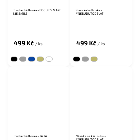
Trucker kšiltovka - BOOBIES MAKE
Klasická kšiltovka -
ME SMILE
#NEBUDUTODĚLAT
499 Kč
499 Kč
/ ks
/ ks
SALECODE:KSILT30:30:%
SALECODE:KSILT30:30:%
Trucker kšiltovka - TA TA
Nášivka na kšiltovku -
#NEBUDUTODĚLAT