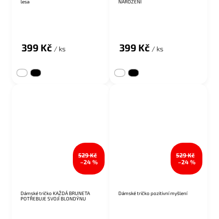
lesa
NAROZENÍ
Průměrné hodnocení produktu je 5,0 z 5 hvězdiček.
399 Kč
399 Kč
/ ks
/ ks
529 Kč
529 Kč
–24 %
–24 %
Dámské tričko KAŽDÁ BRUNETA
Dámské tričko pozitivní myšlení
POTŘEBUJE SVOJÍ BLONDÝNU
Průměrné hodnocení produktu je 5,0 z 5 hvězdiček.