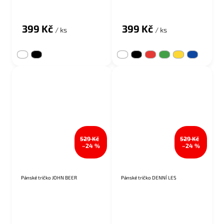
Průměrné hodnocení produktu je 5,0 z 5 hvězdiček.
Průměrné hodnocení produktu je 5,0 z 5 hvězdiček.
399 Kč
399 Kč
/ ks
/ ks
529 Kč
529 Kč
–24 %
–24 %
Pánské tričko JOHN BEER
Pánské tričko DENNÍ LES