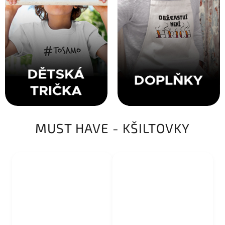
MUST HAVE - KŠILTOVKY
SALECODE:KSILT30:30:%
SALECODE:KSILT30:30:%