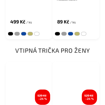
Průměrné hodnocení produktu je 5,0 z 5 hvězdiček.
499 Kč
89 Kč
/ ks
/ ks
VTIPNÁ TRIČKA PRO ŽENY
529 Kč
529 Kč
–24 %
–24 %