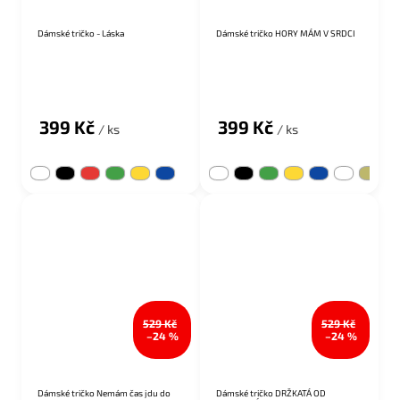
Dámské tričko - Láska
Dámské tričko HORY MÁM V SRDCI
Průměrné hodnocení produktu je 5,0 z 5 hvězdiček.
399 Kč
399 Kč
/ ks
/ ks
529 Kč
529 Kč
–24 %
–24 %
Dámské tričko Nemám čas jdu do
Dámské tričko DRŽKATÁ OD