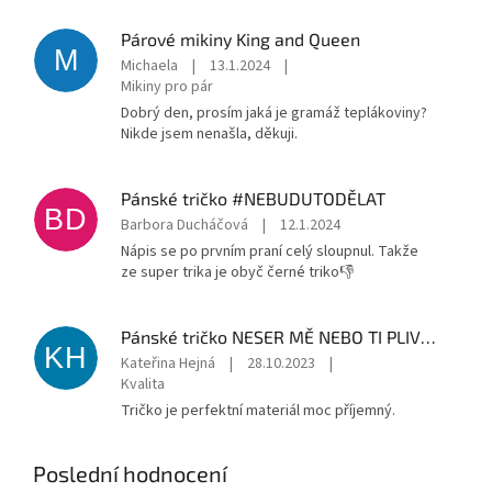
Párové mikiny King and Queen
M
Michaela
|
13.1.2024
|
Mikiny pro pár
Dobrý den, prosím jaká je gramáž teplákoviny?
Nikde jsem nenašla, děkuji.
Pánské tričko #NEBUDUTODĚLAT
BD
Barbora Ducháčová
|
12.1.2024
Nápis se po prvním praní celý sloupnul. Takže
ze super trika je obyč černé triko👎
Pánské tričko NESER MĚ NEBO TI PLIVNU DO JÍDLA
KH
Kateřina Hejná
|
28.10.2023
|
Kvalita
Tričko je perfektní materiál moc příjemný.
Poslední hodnocení