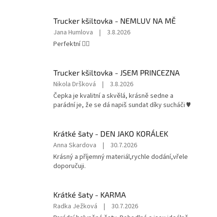
Trucker kšiltovka - NEMLUV NA MĚ
Hodnocení
Jana Humlova
|
3.8.2026
produktu
Perfektní 👌🏻
je
5
z
Trucker kšiltovka - JSEM PRINCEZNA
5
Hodnocení
Nikola Dršková
|
3.8.2026
hvězdiček.
produktu
Čepka je kvalitní a skvělá, krásně sedne a
je
parádní je, že se dá napiš sundat díky sucháči ♥️
5
z
5
Krátké šaty - DEN JAKO KORÁLEK
hvězdiček.
Hodnocení
Anna Skardova
|
30.7.2026
produktu
Krásný a příjemný materiál,rychle dodání,vřele
je
doporučuji.
5
z
5
Krátké šaty - KARMA
hvězdiček.
Hodnocení
Radka Ježková
|
30.7.2026
produktu