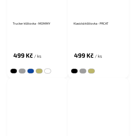
Trucker kšiltovka - MOMMY
Klasická kšiltovka - PRCAT
499 Kč
499 Kč
/ ks
/ ks
SALECODE:KSILT30:30:%
SALECODE:KSILT30:30:%