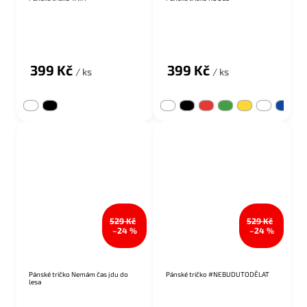
Průměrné hodnocení produktu je 5,0 z 5 hvězdiček.
399 Kč
399 Kč
/ ks
/ ks
529 Kč
529 Kč
–24 %
–24 %
Pánské tričko Nemám čas jdu do
Pánské tričko #NEBUDUTODĚLAT
lesa