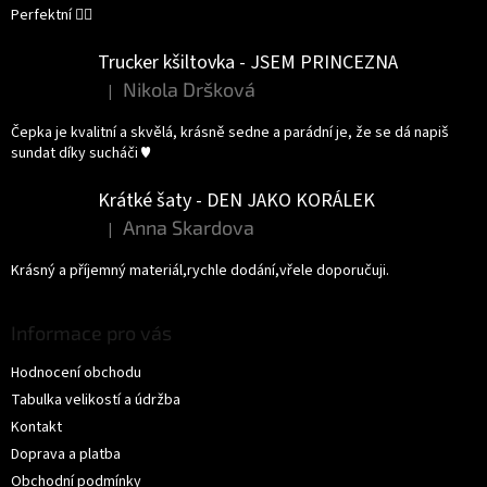
Perfektní 👌🏻
Trucker kšiltovka - JSEM PRINCEZNA
Nikola Dršková
|
Hodnocení produktu je 5 z 5 hvězdiček.
Čepka je kvalitní a skvělá, krásně sedne a parádní je, že se dá napiš
sundat díky sucháči ♥️
Krátké šaty - DEN JAKO KORÁLEK
Anna Skardova
|
Hodnocení produktu je 5 z 5 hvězdiček.
Krásný a příjemný materiál,rychle dodání,vřele doporučuji.
Informace pro vás
Hodnocení obchodu
Tabulka velikostí a údržba
Kontakt
Doprava a platba
Obchodní podmínky