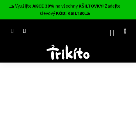
Přejít
🧢 Využijte
AKCE 30%
na všechny
KŠILTOVKY!
Zadejte
na
CZK
slevový
KÓD: KSILT30 🧢
obsah
NÁKUP
KOŠÍK