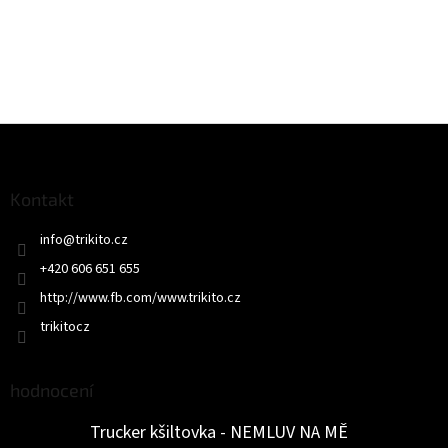
Z
á
p
a
Kontakt
t
info
@
trikito.cz
í
+420 606 651 655
http://www.fb.com/www.trikito.cz
trikitocz
hodnocení
Trucker kšiltovka - NEMLUV NA MĚ