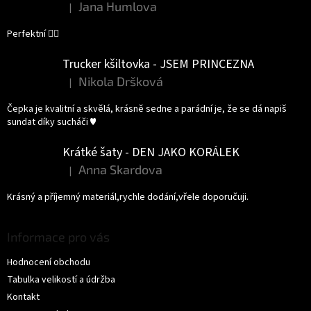
Jana Humlova
|
Hodnocení produktu je 5 z 5 hvězdiček.
Perfektní 👌🏻
Trucker kšiltovka - JSEM PRINCEZNA
Nikola Dršková
|
Hodnocení produktu je 5 z 5 hvězdiček.
Čepka je kvalitní a skvělá, krásně sedne a parádní je, že se dá napiš
sundat díky sucháči ♥️
Krátké šaty - DEN JAKO KORÁLEK
Anna Skardova
|
Hodnocení produktu je 5 z 5 hvězdiček.
Krásný a příjemný materiál,rychle dodání,vřele doporučuji.
Informace pro vás
Hodnocení obchodu
Tabulka velikostí a údržba
Kontakt