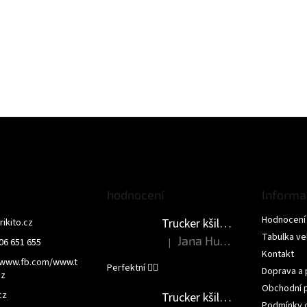
hodnocení
Informa
Hodnocení
Trucker kšiltovka - NEMLUV NA MĚ
trikito.cz
Tabulka vel
Jana Humlova
|
06 651 655
Hodnocení produktu je 5 z 5 hvězdi
Kontakt
/www.fb.com/www.t
Perfektní 👌🏻
Doprava a 
cz
Obchodní 
cz
Trucker kšiltovka - JSEM PRINCEZNA
Podmínky 