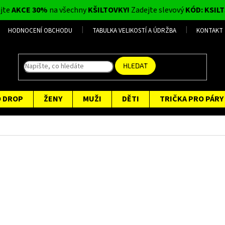
ijte
AKCE 30%
na všechny
KŠILTOVKY!
Zadejte slevový
KÓD: KSILT
HODNOCENÍ OBCHODU
TABULKA VELIKOSTÍ A ÚDRŽBA
KONTAKT
HLEDAT
O DROP
ŽENY
MUŽI
DĚTI
TRIČKA PRO PÁRY