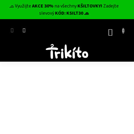
Přejít
🧢 Využijte
AKCE 30%
na všechny
KŠILTOVKY!
Zadejte
na
CZK
slevový
KÓD: KSILT30 🧢
obsah
NÁKUP
KOŠÍK