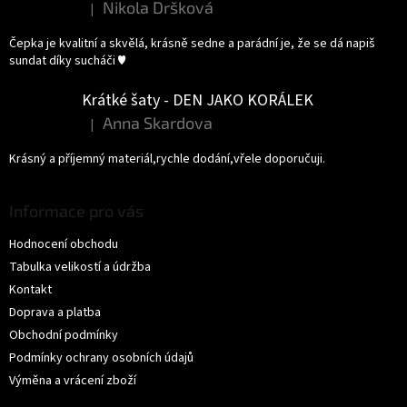
Nikola Dršková
|
Hodnocení produktu je 5 z 5 hvězdiček.
Čepka je kvalitní a skvělá, krásně sedne a parádní je, že se dá napiš
sundat díky sucháči ♥️
Krátké šaty - DEN JAKO KORÁLEK
Anna Skardova
|
Hodnocení produktu je 5 z 5 hvězdiček.
Krásný a příjemný materiál,rychle dodání,vřele doporučuji.
Informace pro vás
Hodnocení obchodu
Tabulka velikostí a údržba
Kontakt
Doprava a platba
Obchodní podmínky
Podmínky ochrany osobních údajů
Výměna a vrácení zboží