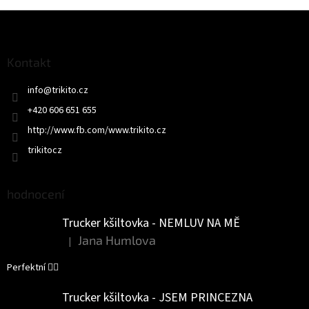
Z
á
p
a
Kontakt
t
info
@
trikito.cz
í
+420 606 651 655
http://www.fb.com/www.trikito.cz
trikitocz
hodnocení
Trucker kšiltovka - NEMLUV NA MĚ
Jana Humlova
|
Hodnocení produktu je 5 z 5 hvězdiček.
Perfektní 👌🏻
Trucker kšiltovka - JSEM PRINCEZNA