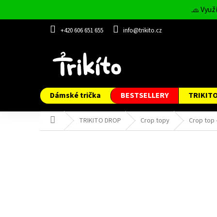
Přejít
🧢 Využ
na
obsah
+420 606 651 655
info@trikito.cz
Dámské trička
BESTSELLERY
TRIKIT
Domů
TRIKITO DROP
Crop topy
Crop top 