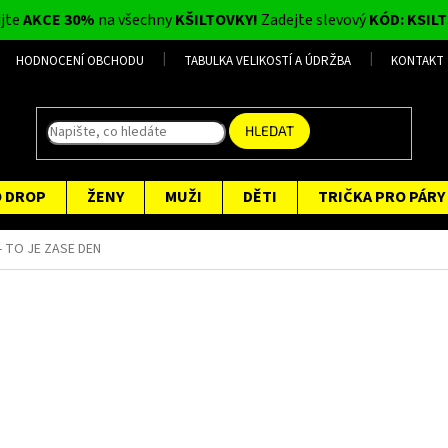
ijte
AKCE 30%
na všechny
KŠILTOVKY!
Zadejte slevový
KÓD: KSILT
HODNOCENÍ OBCHODU
TABULKA VELIKOSTÍ A ÚDRŽBA
KONTAKT
HLEDAT
O DROP
ŽENY
MUŽI
DĚTI
TRIČKA PRO PÁRY
- TO JE ZASE DEN