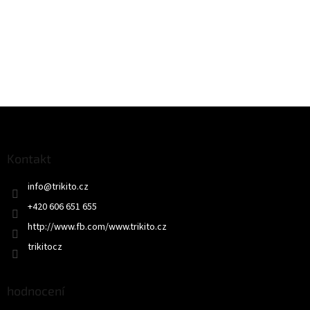
Z
á
p
a
Kontakt
t
info
@
trikito.cz
í
+420 606 651 655
http://www.fb.com/www.trikito.cz
trikitocz
hodnocení