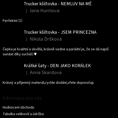
Trucker kšiltovka - NEMLUV NA MĚ
Jana Humlova
|
Hodnocení produktu je 5 z 5 hvězdiček.
Perfektní 👌🏻
Trucker kšiltovka - JSEM PRINCEZNA
Nikola Dršková
|
Hodnocení produktu je 5 z 5 hvězdiček.
Čepka je kvalitní a skvělá, krásně sedne a parádní je, že se dá napiš
sundat díky sucháči ♥️
Krátké šaty - DEN JAKO KORÁLEK
Anna Skardova
|
Hodnocení produktu je 5 z 5 hvězdiček.
Krásný a příjemný materiál,rychle dodání,vřele doporučuji.
Informace pro vás
Hodnocení obchodu
Tabulka velikostí a údržba