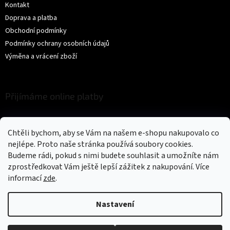
Kontakt
Doprava a platba
Obchodní podmínky
Podmínky ochrany osobních údajů
Výměna a vrácení zboží
Přijímáme online platby
Chtěli bychom, aby se Vám na našem e-shopu nakupovalo co
nejlépe. Proto naše stránka používá soubory cookies.
Budeme rádi, pokud s nimi budete souhlasit a umožníte nám
zprostředkovat Vám ještě lepší zážitek z nakupování.
Více
Vytvořil Shoptet
informací
zde
.
Copyright 2026
Trikíto
. Všechna práva vyhrazena.
Upravit nastavení
Nastavení
cookies