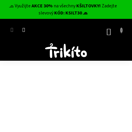
Přejít
🧢 Využijte
AKCE 30%
na všechny
KŠILTOVKY!
Zadejte
na
CZK
slevový
KÓD: KSILT30 🧢
obsah
NÁKUP
KOŠÍK