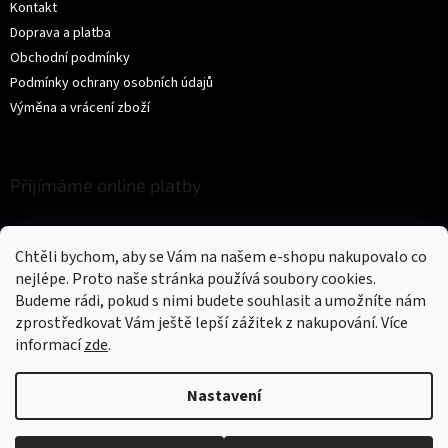
Kontakt
Doprava a platba
Obchodní podmínky
Podmínky ochrany osobních údajů
Výměna a vrácení zboží
Přijímáme online platby
Chtěli bychom, aby se Vám na našem e-shopu nakupovalo co
nejlépe. Proto naše stránka používá soubory cookies.
Budeme rádi, pokud s nimi budete souhlasit a umožníte nám
zprostředkovat Vám ještě lepší zážitek z nakupování.
Více
Vytvořil Shoptet
informací
zde
.
Copyright 2026
Trikíto
. Všechna práva vyhrazena.
Upravit nastavení
Nastavení
cookies