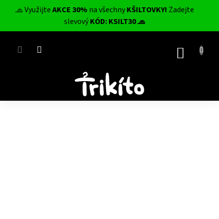
Přejít
🧢 Využijte
AKCE 30%
na všechny
KŠILTOVKY!
Zadejte
na
CZK
slevový
KÓD: KSILT30 🧢
obsah
NÁKUP
KOŠÍK