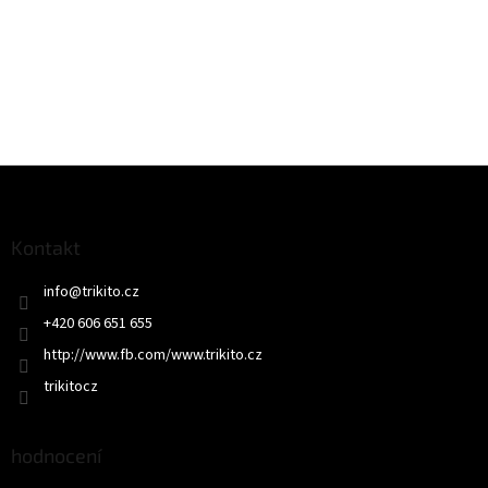
Z
á
p
a
Kontakt
t
info
@
trikito.cz
í
+420 606 651 655
http://www.fb.com/www.trikito.cz
trikitocz
hodnocení