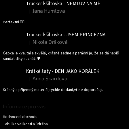
Trucker kšiltovka - NEMLUV NA MĚ
Jana Humlova
|
Hodnocení produktu je 5 z 5 hvězdiček.
Perfektní 👌🏻
Trucker kšiltovka - JSEM PRINCEZNA
Nikola Dršková
|
Hodnocení produktu je 5 z 5 hvězdiček.
Čepka je kvalitní a skvělá, krásně sedne a parádní je, že se dá napiš
sundat díky sucháči ♥️
Krátké šaty - DEN JAKO KORÁLEK
Anna Skardova
|
Hodnocení produktu je 5 z 5 hvězdiček.
Krásný a příjemný materiál,rychle dodání,vřele doporučuji.
Informace pro vás
Hodnocení obchodu
Tabulka velikostí a údržba