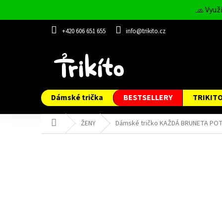
Přejít
🧢 Využ
na
obsah
+420 606 651 655
info@trikito.cz
Dámské trička
BESTSELLERY
TRIKIT
Domů
ŽENY
Dámské tričko KAŽDÁ BRUNETA PO