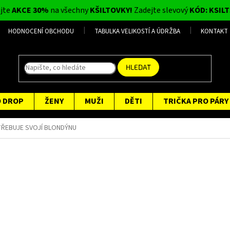
ijte
AKCE 30%
na všechny
KŠILTOVKY!
Zadejte slevový
KÓD: KSILT
HODNOCENÍ OBCHODU
TABULKA VELIKOSTÍ A ÚDRŽBA
KONTAKT
HLEDAT
O DROP
ŽENY
MUŽI
DĚTI
TRIČKA PRO PÁRY
TŘEBUJE SVOJÍ BLONDÝNU