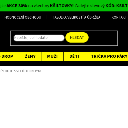
ijte
AKCE 30%
na všechny
KŠILTOVKY!
Zadejte slevový
KÓD: KSILT
HODNOCENÍ OBCHODU
TABULKA VELIKOSTÍ A ÚDRŽBA
KONTAKT
HLEDAT
O DROP
ŽENY
MUŽI
DĚTI
TRIČKA PRO PÁRY
TŘEBUJE SVOJÍ BLONDÝNU