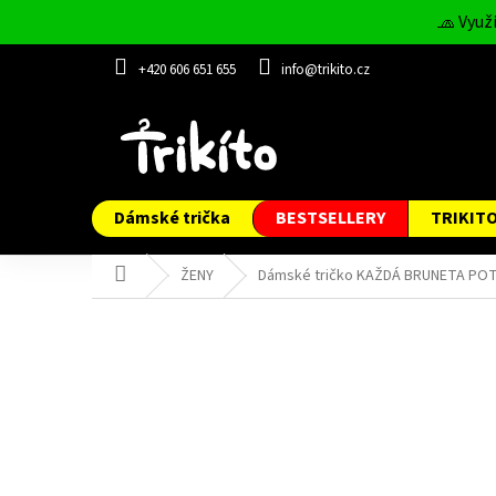
Přejít
🧢 Využ
na
obsah
+420 606 651 655
info@trikito.cz
Dámské trička
BESTSELLERY
TRIKIT
Domů
ŽENY
Dámské tričko KAŽDÁ BRUNETA PO