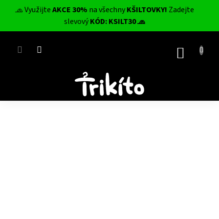
Přejít
🧢 Využijte
AKCE 30%
na všechny
KŠILTOVKY!
Zadejte
na
CZK
slevový
KÓD: KSILT30 🧢
obsah
NÁKUP
KOŠÍK