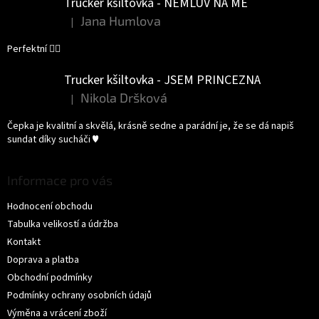
Trucker kšiltovka - NEMLUV NA MĚ
Jana Humlova
|
Hodnocení produktu je 5 z 5 hvězdiček.
Perfektní 👌🏻
Trucker kšiltovka - JSEM PRINCEZNA
Nikola Dršková
|
Hodnocení produktu je 5 z 5 hvězdiček.
Čepka je kvalitní a skvělá, krásně sedne a parádní je, že se dá napiš
sundat díky sucháči ♥️
Informace pro vás
Hodnocení obchodu
Tabulka velikostí a údržba
Kontakt
Doprava a platba
Obchodní podmínky
Podmínky ochrany osobních údajů
Výměna a vrácení zboží