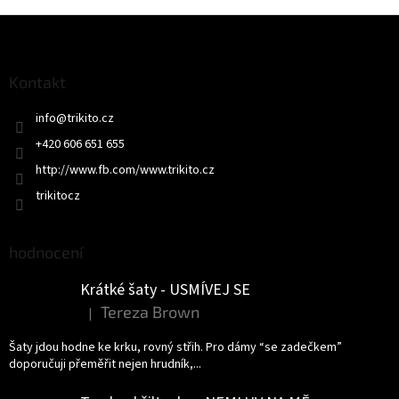
Z
á
p
a
Kontakt
t
info
@
trikito.cz
í
+420 606 651 655
http://www.fb.com/www.trikito.cz
trikitocz
hodnocení
Krátké šaty - USMÍVEJ SE
Tereza Brown
|
Hodnocení produktu je 5 z 5 hvězdiček.
Šaty jdou hodne ke krku, rovný střih. Pro dámy “se zadečkem”
doporučuji přeměřit nejen hrudník,...