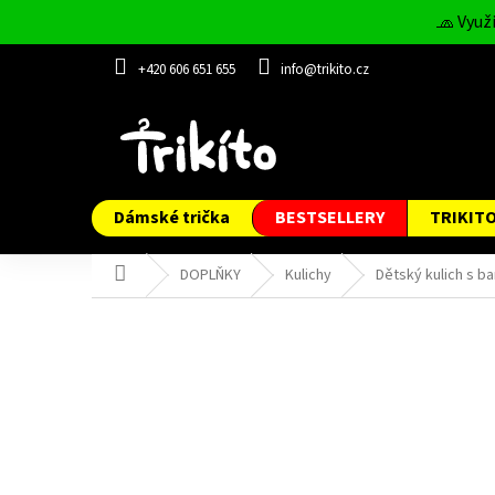
Přejít
🧢 Využ
na
obsah
+420 606 651 655
info@trikito.cz
Dámské trička
BESTSELLERY
TRIKIT
Domů
DOPLŇKY
Kulichy
Dětský kulich s ba