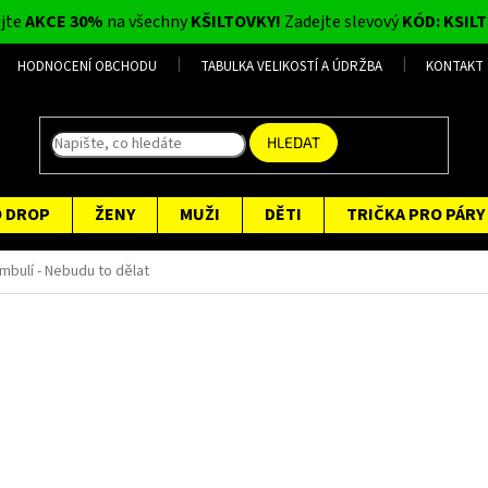
ijte
AKCE 30%
na všechny
KŠILTOVKY!
Zadejte slevový
KÓD: KSILT
HODNOCENÍ OBCHODU
TABULKA VELIKOSTÍ A ÚDRŽBA
KONTAKT
HLEDAT
O DROP
ŽENY
MUŽI
DĚTI
TRIČKA PRO PÁRY
mbulí - Nebudu to dělat