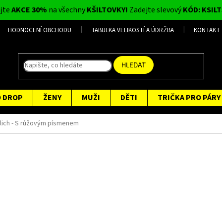
ijte
AKCE 30%
na všechny
KŠILTOVKY!
Zadejte slevový
KÓD: KSILT
HODNOCENÍ OBCHODU
TABULKA VELIKOSTÍ A ÚDRŽBA
KONTAKT
HLEDAT
O DROP
ŽENY
MUŽI
DĚTI
TRIČKA PRO PÁRY
ulich - S růžovým písmenem