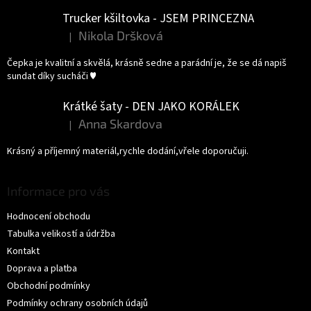
Trucker kšiltovka - JSEM PRINCEZNA
Nikola Dršková
|
Hodnocení produktu je 5 z 5 hvězdiček.
Čepka je kvalitní a skvělá, krásně sedne a parádní je, že se dá napiš
sundat díky sucháči ♥️
Krátké šaty - DEN JAKO KORÁLEK
Anna Skardova
|
Hodnocení produktu je 5 z 5 hvězdiček.
Krásný a příjemný materiál,rychle dodání,vřele doporučuji.
Informace pro vás
Hodnocení obchodu
Tabulka velikostí a údržba
Kontakt
Doprava a platba
Obchodní podmínky
Podmínky ochrany osobních údajů