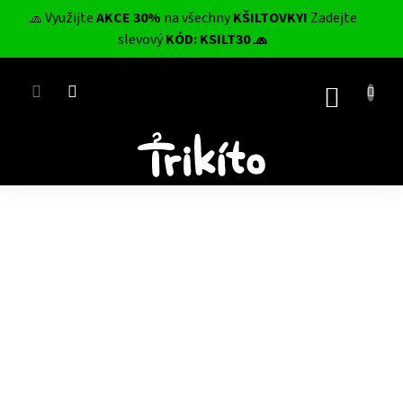
Přejít
🧢 Využijte
AKCE 30%
na všechny
KŠILTOVKY!
Zadejte
na
CZK
slevový
KÓD: KSILT30 🧢
obsah
NÁKUP
KOŠÍK