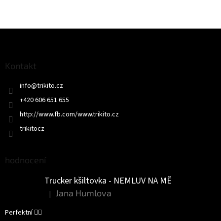
Z
á
p
a
Kontakt
t
info
@
trikito.cz
í
+420 606 651 655
http://www.fb.com/www.trikito.cz
trikitocz
hodnocení
Trucker kšiltovka - NEMLUV NA MĚ
Jana Humlova
|
Hodnocení produktu je 5 z 5 hvězdiček.
Perfektní 👌🏻