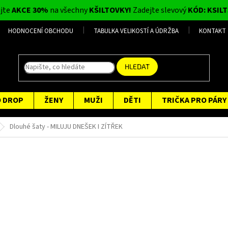
ijte
AKCE 30%
na všechny
KŠILTOVKY!
Zadejte slevový
KÓD: KSILT
HODNOCENÍ OBCHODU
TABULKA VELIKOSTÍ A ÚDRŽBA
KONTAKT
HLEDAT
O DROP
ŽENY
MUŽI
DĚTI
TRIČKA PRO PÁRY
Dlouhé šaty - MILUJU DNEŠEK I ZÍTŘEK