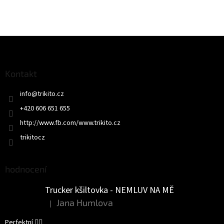
Z
á
p
a
Kontakt
t
info
@
trikito.cz
í
+420 606 651 655
http://www.fb.com/www.trikito.cz
trikitocz
hodnocení
Trucker kšiltovka - NEMLUV NA MĚ
Jana Humlova
|
Hodnocení produktu je 5 z 5 hvězdiček.
Perfektní 👌🏻