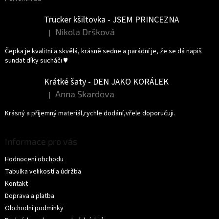
Trucker kšiltovka - JSEM PRINCEZNA
Nikola Dršková
|
Hodnocení produktu je 5 z 5 hvězdiček.
Čepka je kvalitní a skvělá, krásně sedne a parádní je, že se dá napiš
sundat díky sucháči ♥️
Krátké šaty - DEN JAKO KORÁLEK
Anna Skardova
|
Hodnocení produktu je 5 z 5 hvězdiček.
Krásný a příjemný materiál,rychle dodání,vřele doporučuji.
Informace pro vás
Hodnocení obchodu
Tabulka velikostí a údržba
Kontakt
Doprava a platba
Obchodní podmínky