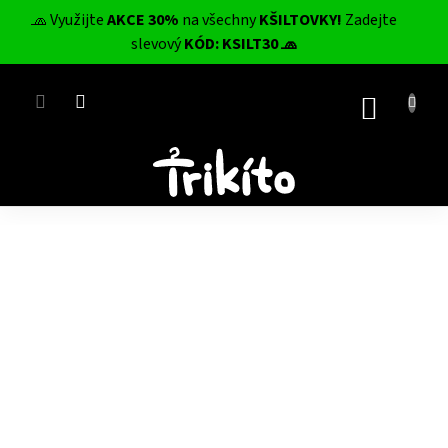
Přejít
🧢 Využijte
AKCE 30%
na všechny
KŠILTOVKY!
Zadejte
na
CZK
slevový
KÓD: KSILT30 🧢
obsah
NÁKUP
KOŠÍK