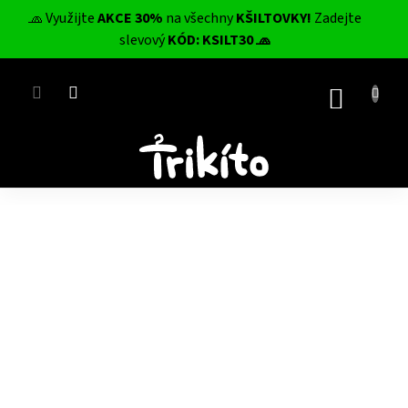
Přejít
🧢 Využijte
AKCE 30%
na všechny
KŠILTOVKY!
Zadejte
na
CZK
slevový
KÓD: KSILT30 🧢
obsah
NÁKUP
KOŠÍK