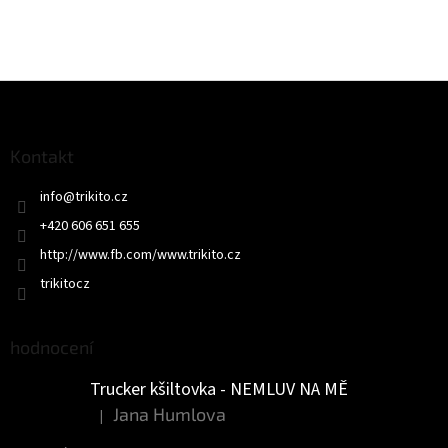
Z
á
p
a
Kontakt
t
info
@
trikito.cz
í
+420 606 651 655
http://www.fb.com/www.trikito.cz
trikitocz
hodnocení
Trucker kšiltovka - NEMLUV NA MĚ
Jana Humlova
|
Hodnocení produktu je 5 z 5 hvězdiček.