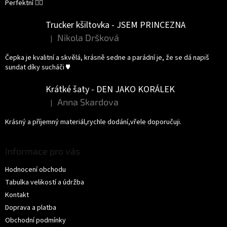
Perfektní 👌🏻
Trucker kšiltovka - JSEM PRINCEZNA
Nikola Dršková
|
Hodnocení produktu je 5 z 5 hvězdiček.
Čepka je kvalitní a skvělá, krásně sedne a parádní je, že se dá napiš
sundat díky sucháči ♥️
Krátké šaty - DEN JAKO KORÁLEK
Anna Skardova
|
Hodnocení produktu je 5 z 5 hvězdiček.
Krásný a příjemný materiál,rychle dodání,vřele doporučuji.
Informace pro vás
Hodnocení obchodu
Tabulka velikostí a údržba
Kontakt
Doprava a platba
Obchodní podmínky