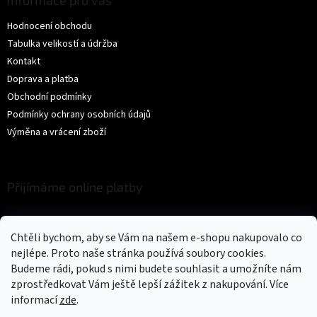
Hodnocení obchodu
Tabulka velikostí a údržba
Kontakt
Doprava a platba
Obchodní podmínky
Podmínky ochrany osobních údajů
Výměna a vrácení zboží
Přijímáme online platby
Chtěli bychom, aby se Vám na našem e-shopu nakupovalo co
nejlépe. Proto naše stránka používá soubory cookies.
Budeme rádi, pokud s nimi budete souhlasit a umožníte nám
zprostředkovat Vám ještě lepší zážitek z nakupování.
Více
Vytvořil Shoptet
informací
zde
.