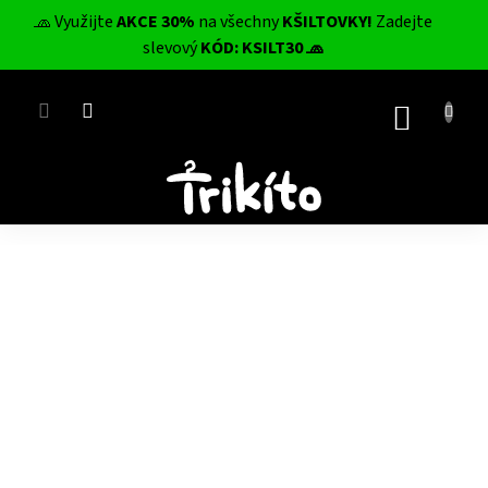
Přejít
🧢 Využijte
AKCE 30%
na všechny
KŠILTOVKY!
Zadejte
na
CZK
slevový
KÓD: KSILT30 🧢
obsah
NÁKUP
KOŠÍK