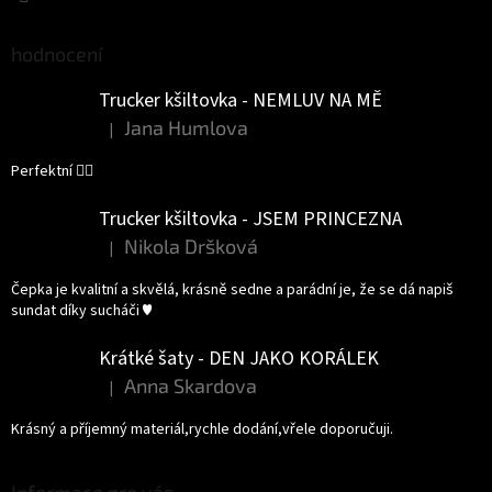
hodnocení
Trucker kšiltovka - NEMLUV NA MĚ
Jana Humlova
|
Hodnocení produktu je 5 z 5 hvězdiček.
Perfektní 👌🏻
Trucker kšiltovka - JSEM PRINCEZNA
Nikola Dršková
|
Hodnocení produktu je 5 z 5 hvězdiček.
Čepka je kvalitní a skvělá, krásně sedne a parádní je, že se dá napiš
sundat díky sucháči ♥️
Krátké šaty - DEN JAKO KORÁLEK
Anna Skardova
|
Hodnocení produktu je 5 z 5 hvězdiček.
Krásný a příjemný materiál,rychle dodání,vřele doporučuji.
Informace pro vás