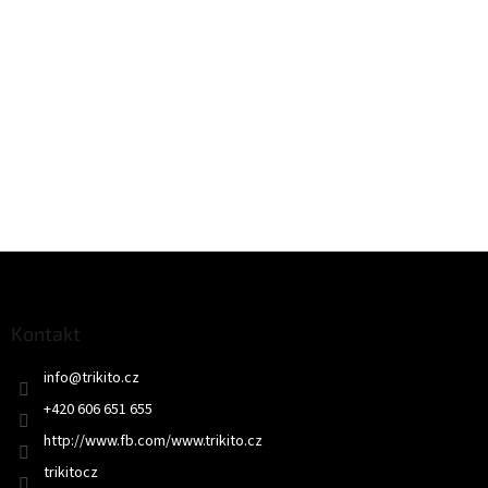
Z
á
p
a
Kontakt
t
info
@
trikito.cz
í
+420 606 651 655
http://www.fb.com/www.trikito.cz
trikitocz