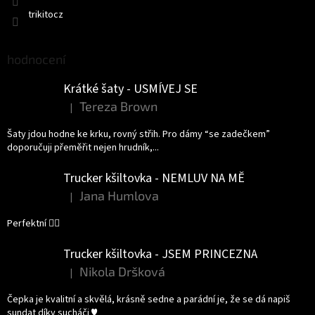
trikitocz
hodnocení
Krátké šaty - USMÍVEJ SE
Tereza Brown
|
Hodnocení produktu je 5 z 5 hvězdiček.
Šaty jdou hodne ke krku, rovný střih. Pro dámy “se zadečkem”
doporučuji přeměřit nejen hrudník,...
Trucker kšiltovka - NEMLUV NA MĚ
Jana Humlova
|
Hodnocení produktu je 5 z 5 hvězdiček.
Perfektní 👌🏻
Trucker kšiltovka - JSEM PRINCEZNA
Nikola Dršková
|
Hodnocení produktu je 5 z 5 hvězdiček.
Čepka je kvalitní a skvělá, krásně sedne a parádní je, že se dá napiš
sundat díky sucháči ♥️