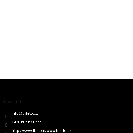
Z
á
p
a
Kontakt
t
info
@
trikito.cz
í
+420 606 651 655
http://www.fb.com/www.trikito.cz