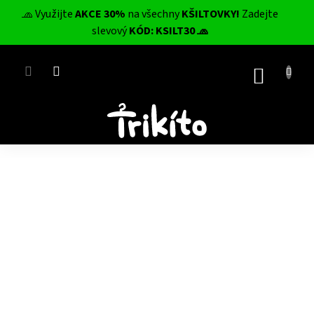
Přejít
🧢 Využijte
AKCE 30%
na všechny
KŠILTOVKY!
Zadejte
na
CZK
slevový
KÓD: KSILT30 🧢
obsah
NÁKUP
KOŠÍK