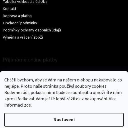
Tabulka velikostí a údržba
Kontakt
Doprava a platba
Obchodní podmínky
Podmínky ochrany osobních údajů
Výměna a vrácení zboží
Přijímáme online platby
Chtěli bychom, aby se Vám na našem e-shopu nakupovalo co
nejlépe. Proto naše stránka používá soubory cookies.
Budeme rádi, pokud s nimi budete souhlasit a umožníte nám
zprostředkovat Vám ještě lepší zážitek z nakupování.
Více
Vytvořil Shoptet
informací
zde
.
Copyright 2026
Trikíto
. Všechna práva vyhrazena.
Upravit nastavení
Nastavení
cookies