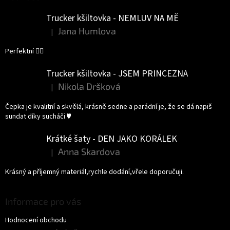
Trucker kšiltovka - NEMLUV NA MĚ
Jana Humlova
|
Hodnocení produktu je 5 z 5 hvězdiček.
Perfektní 👌🏻
Trucker kšiltovka - JSEM PRINCEZNA
Nikola Dršková
|
Hodnocení produktu je 5 z 5 hvězdiček.
Čepka je kvalitní a skvělá, krásně sedne a parádní je, že se dá napiš
sundat díky sucháči ♥️
Krátké šaty - DEN JAKO KORÁLEK
Anna Skardova
|
Hodnocení produktu je 5 z 5 hvězdiček.
Krásný a příjemný materiál,rychle dodání,vřele doporučuji.
Informace pro vás
Hodnocení obchodu