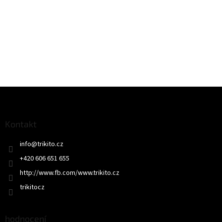
Z
á
p
a
Kontakt
t
info
@
trikito.cz
í
+420 606 651 655
http://www.fb.com/www.trikito.cz
trikitocz
hodnocení