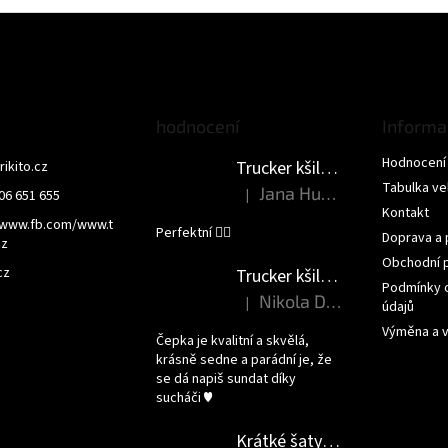
hodnocení
Informa
Hodnocení
Trucker kšiltovka - NEMLUV NA MĚ
trikito.cz
Tabulka vel
Jana Humlova
|
06 651 655
Hodnocení produktu je 5 z 5 hvězdi
Kontakt
/www.fb.com/www.t
Perfektní 👌🏻
Doprava a 
cz
Obchodní 
cz
Trucker kšiltovka - JSEM PRINCEZNA
Podmínky 
Nikola Dršková
|
údajů
Hodnocení produktu je 5 z 5 hvězdi
Výměna a v
Čepka je kvalitní a skvělá,
krásně sedne a parádní je, že
se dá napiš sundat díky
sucháči ♥️
Krátké šaty - DEN JAKO KORÁLEK