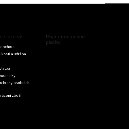
ce pro vás
Přijímáme online
platby
 obchodu
ikostí a údržba
ček.
platba
podmínky
ochrany osobních
ček.
rácení zboží