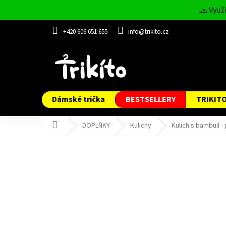
Přejít
🧢 Využ
na
obsah
+420 606 651 655
info@trikito.cz
Dámské trička
BESTSELLERY
TRIKIT
Domů
DOPLŇKY
Kulichy
Kulich s bambulí 