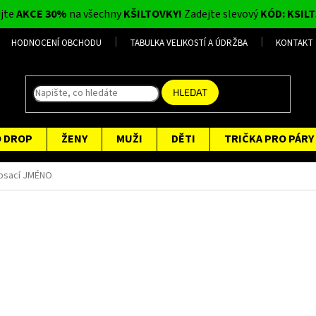
ijte
AKCE 30%
na všechny
KŠILTOVKY!
Zadejte slevový
KÓD: KSILT
HODNOCENÍ OBCHODU
TABULKA VELIKOSTÍ A ÚDRŽBA
KONTAKT
HLEDAT
O DROP
ŽENY
MUŽI
DĚTI
TRIČKA PRO PÁRY
- psací JMÉNO