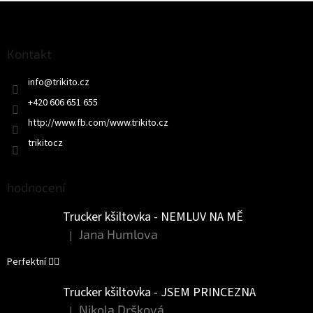
Z
á
p
a
Kontakt
t
info
@
trikito.cz
í
+420 606 651 655
http://www.fb.com/www.trikito.cz
trikitocz
hodnocení
Trucker kšiltovka - NEMLUV NA MĚ
Jana Humlova
|
Hodnocení produktu je 5 z 5 hvězdiček.
Perfektní 👌🏻
Trucker kšiltovka - JSEM PRINCEZNA
Nikola Dršková
|