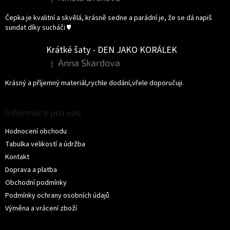
Hodnocení produktu je 5 z 5 hvězdiček.
Čepka je kvalitní a skvělá, krásně sedne a parádní je, že se dá napiš
sundat díky sucháči ♥️
Krátké šaty - DEN JAKO KORÁLEK
Anna Skardova
|
Hodnocení produktu je 5 z 5 hvězdiček.
Krásný a příjemný materiál,rychle dodání,vřele doporučuji.
Informace pro vás
Hodnocení obchodu
Tabulka velikostí a údržba
Kontakt
Doprava a platba
Obchodní podmínky
Podmínky ochrany osobních údajů
Výměna a vrácení zboží