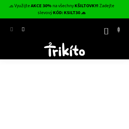
Přejít
🧢 Využijte
AKCE 30%
na všechny
KŠILTOVKY!
Zadejte
na
CZK
slevový
KÓD: KSILT30 🧢
obsah
NÁKUP
KOŠÍK