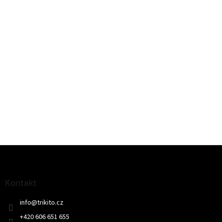
Z
á
p
a
Kontakt
t
info
@
trikito.cz
í
+420 606 651 655