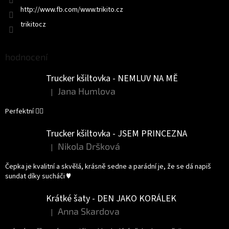
http://www.fb.com/www.trikito.cz
trikitocz
hodnocení
Trucker kšiltovka - NEMLUV NA MĚ
Jana Humlova
|
Hodnocení produktu je 5 z 5 hvězdiček.
Perfektní 👌🏻
Trucker kšiltovka - JSEM PRINCEZNA
Nikola Dršková
|
Hodnocení produktu je 5 z 5 hvězdiček.
Čepka je kvalitní a skvělá, krásně sedne a parádní je, že se dá napiš
sundat díky sucháči ♥️
Krátké šaty - DEN JAKO KORÁLEK
Anna Skardova
|
Hodnocení produktu je 5 z 5 hvězdiček.