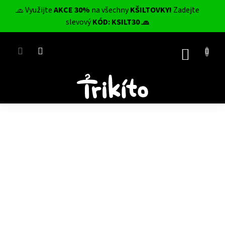
Přejít
🧢 Využijte
AKCE 30%
na všechny
KŠILTOVKY!
Zadejte
na
CZK
slevový
KÓD: KSILT30 🧢
obsah
NÁKUP
KOŠÍK