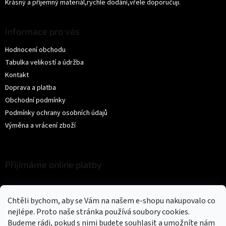
Krásný a příjemný materiál,rychle dodání,vřele doporučuji.
Informace pro vás
Hodnocení obchodu
Tabulka velikostí a údržba
Kontakt
Doprava a platba
Obchodní podmínky
Podmínky ochrany osobních údajů
Výměna a vrácení zboží
Přijímáme online platby
Chtěli bychom, aby se Vám na našem e-shopu nakupovalo co
nejlépe. Proto naše stránka používá soubory cookies.
Budeme rádi, pokud s nimi budete souhlasit a umožníte nám