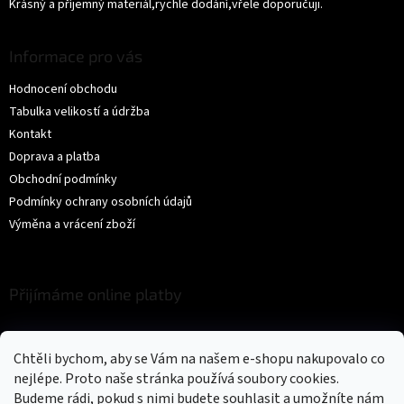
Krásný a příjemný materiál,rychle dodání,vřele doporučuji.
Informace pro vás
Hodnocení obchodu
Tabulka velikostí a údržba
Kontakt
Doprava a platba
Obchodní podmínky
Podmínky ochrany osobních údajů
Výměna a vrácení zboží
Přijímáme online platby
Chtěli bychom, aby se Vám na našem e-shopu nakupovalo co
nejlépe. Proto naše stránka používá soubory cookies.
Budeme rádi, pokud s nimi budete souhlasit a umožníte nám