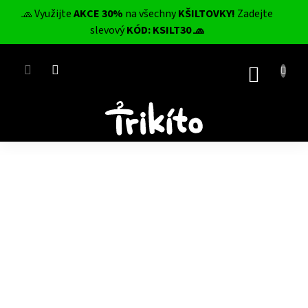
Přejít
🧢 Využijte
AKCE 30%
na všechny
KŠILTOVKY!
Zadejte
na
CZK
slevový
KÓD: KSILT30 🧢
obsah
NÁKUP
KOŠÍK