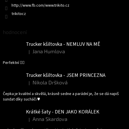
http://www.fb.com/www.trikito.cz
trikitocz
hodnocení
Trucker kšiltovka - NEMLUV NA MĚ
Jana Humlova
|
Hodnocení produktu je 5 z 5 hvězdiček.
Perfektní 👌🏻
Trucker kšiltovka - JSEM PRINCEZNA
Nikola Dršková
|
Hodnocení produktu je 5 z 5 hvězdiček.
Čepka je kvalitní a skvělá, krásně sedne a parádní je, že se dá napiš
sundat díky sucháči ♥️
Krátké šaty - DEN JAKO KORÁLEK
Anna Skardova
|
Hodnocení produktu je 5 z 5 hvězdiček.