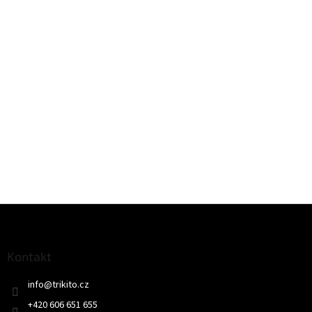
Z
á
p
a
Kontakt
t
info
@
trikito.cz
í
+420 606 651 655