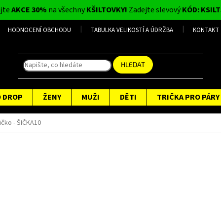
ijte
AKCE 30%
na všechny
KŠILTOVKY!
Zadejte slevový
KÓD: KSILT
HODNOCENÍ OBCHODU
TABULKA VELIKOSTÍ A ÚDRŽBA
KONTAKT
HLEDAT
O DROP
ŽENY
MUŽI
DĚTI
TRIČKA PRO PÁRY
ičko - ŠIČKA10