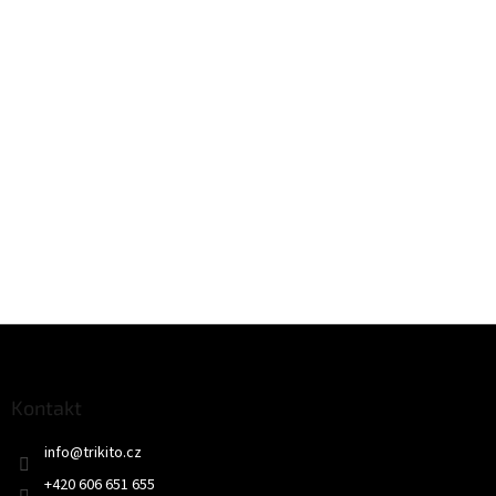
Z
á
p
a
Kontakt
t
info
@
trikito.cz
í
+420 606 651 655