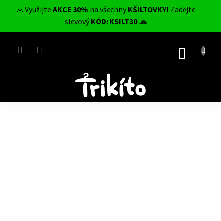
Přejít
🧢 Využijte
AKCE 30%
na všechny
KŠILTOVKY!
Zadejte
na
CZK
slevový
KÓD: KSILT30 🧢
obsah
NÁKUP
KOŠÍK