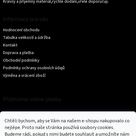
Krásný a příjemný materiál,rychle dodání,vřele doporučuji.
Informace pro vás
Hodnocení obchodu
Tabulka velikostí a údržba
Kontakt
Doprava a platba
Obchodní podmínky
Podmínky ochrany osobních údajů
Výměna a vrácení zboží
Přijímáme online platby
Chtěli bychom, aby se Vám na našem e-shopu nakupovalo co
nejlépe. Proto naše stránka používá soubory cookies.
Budeme rádi, pokud s nimi budete souhlasit a umožníte nám