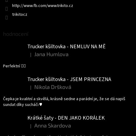
http://www.fb.com/www.trikito.cz
trikitocz
hodnocení
Trucker kšiltovka - NEMLUV NA MĚ
Jana Humlova
|
Hodnocení produktu je 5 z 5 hvězdiček.
Perfektní 👌🏻
Trucker kšiltovka - JSEM PRINCEZNA
Nikola Dršková
|
Hodnocení produktu je 5 z 5 hvězdiček.
Čepka je kvalitní a skvělá, krásně sedne a parádní je, že se dá napiš
sundat díky sucháči ♥️
Krátké šaty - DEN JAKO KORÁLEK
Anna Skardova
|
Hodnocení produktu je 5 z 5 hvězdiček.