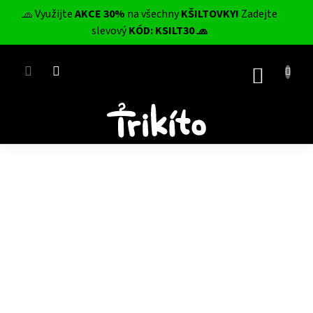
Přejít
🧢 Využijte
AKCE 30%
na všechny
KŠILTOVKY!
Zadejte
na
CZK
slevový
KÓD: KSILT30 🧢
obsah
NÁKUP
KOŠÍK