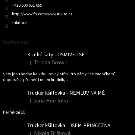
+420 606 651 655
http://www.fb.com/www.trikito.cz
trikitocz
hodnocení
Krátké šaty - USMÍVEJ SE
Tereza Brown
|
Hodnocení produktu je 5 z 5 hvězdiček.
Šaty jdou hodne ke krku, rovný střih. Pro dámy “se zadečkem”
doporučuji přeměřit nejen hrudník,...
Trucker kšiltovka - NEMLUV NA MĚ
Jana Humlova
|
Hodnocení produktu je 5 z 5 hvězdiček.
Perfektní 👌🏻
Trucker kšiltovka - JSEM PRINCEZNA
Nikola Dršková
|