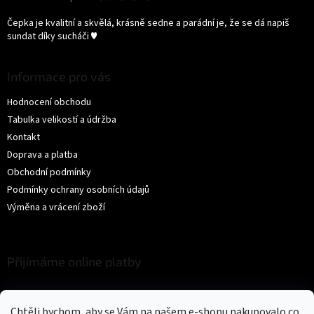
Hodnocení produktu je 5 z 5 hvězdiček.
Čepka je kvalitní a skvělá, krásně sedne a parádní je, že se dá napiš
sundat díky sucháči ♥️
Informace pro vás
Hodnocení obchodu
Tabulka velikostí a údržba
Kontakt
Doprava a platba
Obchodní podmínky
Podmínky ochrany osobních údajů
Výměna a vrácení zboží
Přijímáme online platby
Chtěli bychom, aby se Vám na našem e-shopu nakupovalo co