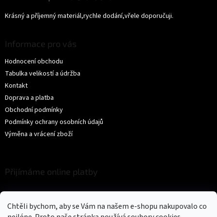
Hodnocení produktu je 5 z 5 hvězdiček.
Krásný a příjemný materiál,rychle dodání,vřele doporučuji.
Informace pro vás
Hodnocení obchodu
Tabulka velikostí a údržba
Kontakt
Doprava a platba
Obchodní podmínky
Podmínky ochrany osobních údajů
Výměna a vrácení zboží
Přijímáme online platby
Chtěli bychom, aby se Vám na našem e-shopu nakupovalo co