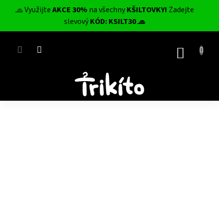
Přejít
🧢 Využijte
AKCE 30%
na všechny
KŠILTOVKY!
Zadejte
na
CZK
slevový
KÓD: KSILT30 🧢
obsah
NÁKUP
KOŠÍK