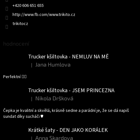
+420 606 651 655
http://www.fb.com/www.trikito.cz
trikitocz
hodnocení
Trucker kšiltovka - NEMLUV NA MĚ
Jana Humlova
|
Hodnocení produktu je 5 z 5 hvězdiček.
Perfektní 👌🏻
Trucker kšiltovka - JSEM PRINCEZNA
Nikola Dršková
|
Hodnocení produktu je 5 z 5 hvězdiček.
Čepka je kvalitní a skvělá, krásně sedne a parádní je, že se dá napiš
sundat díky sucháči ♥️
Krátké šaty - DEN JAKO KORÁLEK
Anna Skardova
|