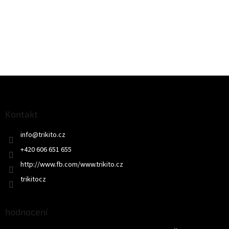
Z
á
p
a
Kontakt
t
info
@
trikito.cz
í
+420 606 651 655
http://www.fb.com/www.trikito.cz
trikitocz
hodnocení