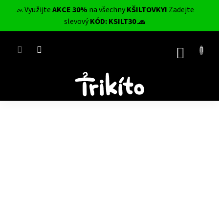
Přejít
🧢 Využijte
AKCE 30%
na všechny
KŠILTOVKY!
Zadejte
na
CZK
slevový
KÓD: KSILT30 🧢
obsah
NÁKUP
KOŠÍK