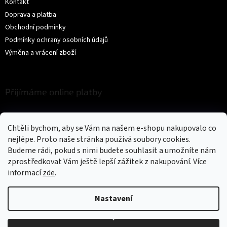
Kontakt
Doprava a platba
Obchodní podmínky
Podmínky ochrany osobních údajů
Výměna a vrácení zboží
Přijímáme online platby
Chtěli bychom, aby se Vám na našem e-shopu nakupovalo co
nejlépe. Proto naše stránka používá soubory cookies.
Budeme rádi, pokud s nimi budete souhlasit a umožníte nám
zprostředkovat Vám ještě lepší zážitek z nakupování.
Více
Vytvořil Shoptet
informací
zde
.
Copyright 2026
Trikíto
. Všechna práva vyhrazena.
Upravit nastavení
Nastavení
cookies