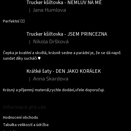
Trucker kšiltovka - NEMLUV NA MĚ
Jana Humlova
|
Hodnocení produktu je 5 z 5 hvězdiček.
Perfektní 👌🏻
Trucker kšiltovka - JSEM PRINCEZNA
Nikola Dršková
|
Hodnocení produktu je 5 z 5 hvězdiček.
Čepka je kvalitní a skvělá, krásně sedne a parádní je, že se dá napiš
sundat díky sucháči ♥️
Krátké šaty - DEN JAKO KORÁLEK
Anna Skardova
|
Hodnocení produktu je 5 z 5 hvězdiček.
Krásný a příjemný materiál,rychle dodání,vřele doporučuji.
Informace pro vás
Hodnocení obchodu
Tabulka velikostí a údržba