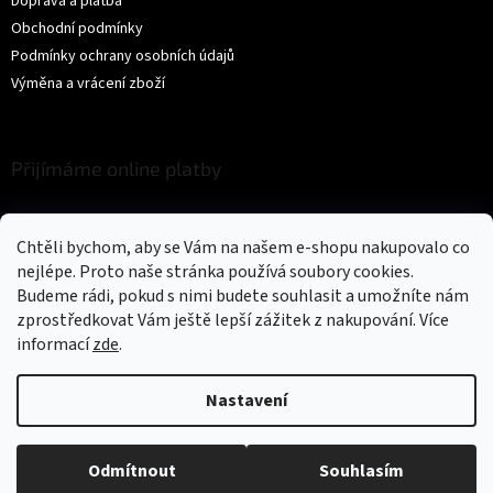
Doprava a platba
Obchodní podmínky
Podmínky ochrany osobních údajů
Výměna a vrácení zboží
Přijímáme online platby
Chtěli bychom, aby se Vám na našem e-shopu nakupovalo co
nejlépe. Proto naše stránka používá soubory cookies.
Budeme rádi, pokud s nimi budete souhlasit a umožníte nám
zprostředkovat Vám ještě lepší zážitek z nakupování.
Více
Vytvořil Shoptet
informací
zde
.
Copyright 2026
Trikíto
. Všechna práva vyhrazena.
Upravit nastavení
Nastavení
cookies
Odmítnout
Souhlasím
Could not load widget.