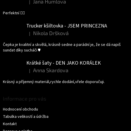
Jana Humlova
|
Hodnocení produktu je 5 z 5 hvězdiček.
Perfektní 👌🏻
Trucker kšiltovka - JSEM PRINCEZNA
Nikola Dršková
|
Hodnocení produktu je 5 z 5 hvězdiček.
Čepka je kvalitní a skvělá, krásně sedne a parádní je, že se dá napiš
sundat díky sucháči ♥️
Krátké šaty - DEN JAKO KORÁLEK
Anna Skardova
|
Hodnocení produktu je 5 z 5 hvězdiček.
Krásný a příjemný materiál,rychle dodání,vřele doporučuji.
Informace pro vás
Hodnocení obchodu
Tabulka velikostí a údržba
Kontakt