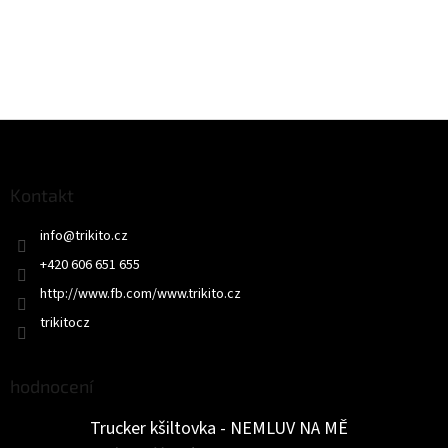
Z
á
p
a
Kontakt
t
info
@
trikito.cz
í
+420 606 651 655
http://www.fb.com/www.trikito.cz
trikitocz
hodnocení
Trucker kšiltovka - NEMLUV NA MĚ