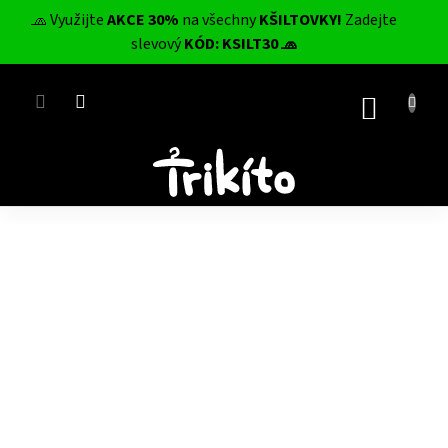
Přejít
🧢 Využijte
AKCE 30%
na všechny
KŠILTOVKY!
Zadejte
na
CZK
slevový
KÓD: KSILT30 🧢
obsah
NÁKUP
KOŠÍK