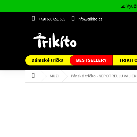
Přejít
🧢 Využ
na
obsah
+420 606 651 655
info@trikito.cz
Dámské trička
BESTSELLERY
TRIKIT
Domů
MUŽI
Pánské tričko - NEPOTŘEUJU VAJÍČ