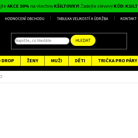
ijte
AKCE 30%
na všechny
KŠILTOVKY!
Zadejte slevový
KÓD: KSILT
HODNOCENÍ OBCHODU
TABULKA VELIKOSTÍ A ÚDRŽBA
KONTAKT
HLEDAT
O DROP
ŽENY
MUŽI
DĚTI
TRIČKA PRO PÁRY
KO