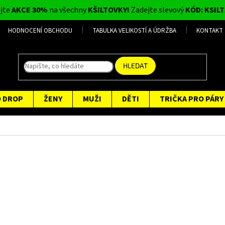
ijte
AKCE 30%
na všechny
KŠILTOVKY!
Zadejte slevový
KÓD: KSILT
HODNOCENÍ OBCHODU
TABULKA VELIKOSTÍ A ÚDRŽBA
KONTAKT
HLEDAT
O DROP
ŽENY
MUŽI
DĚTI
TRIČKA PRO PÁRY