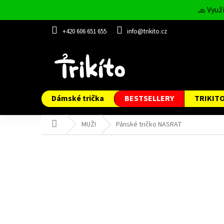
Přejít
🧢 Využ
na
obsah
+420 606 651 655
info@trikito.cz
Dámské trička
BESTSELLERY
TRIKIT
Domů
MUŽI
Pánské tričko NASRAT