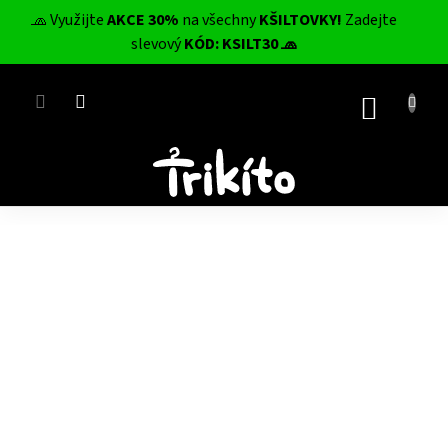
Přejít
🧢 Využijte
AKCE 30%
na všechny
KŠILTOVKY!
Zadejte
na
CZK
slevový
KÓD: KSILT30 🧢
obsah
NÁKUP
KOŠÍK