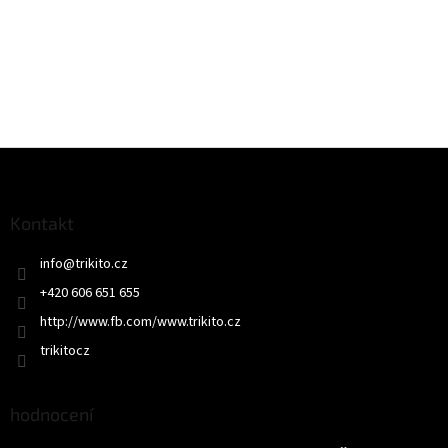
Z
á
p
a
Kontakt
t
info
@
trikito.cz
í
+420 606 651 655
http://www.fb.com/www.trikito.cz
trikitocz
hodnocení