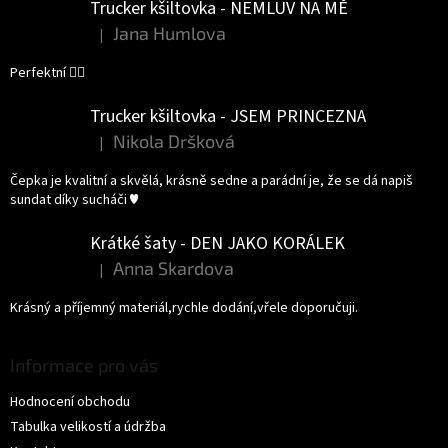
Trucker kšiltovka - NEMLUV NA MĚ
Jana Humlova
|
Hodnocení produktu je 5 z 5 hvězdiček.
Perfektní 👌🏻
Trucker kšiltovka - JSEM PRINCEZNA
Nikola Dršková
|
Hodnocení produktu je 5 z 5 hvězdiček.
Čepka je kvalitní a skvělá, krásně sedne a parádní je, že se dá napiš
sundat díky sucháči ♥️
Krátké šaty - DEN JAKO KORÁLEK
Anna Skardova
|
Hodnocení produktu je 5 z 5 hvězdiček.
Krásný a příjemný materiál,rychle dodání,vřele doporučuji.
Informace pro vás
Hodnocení obchodu
Tabulka velikostí a údržba