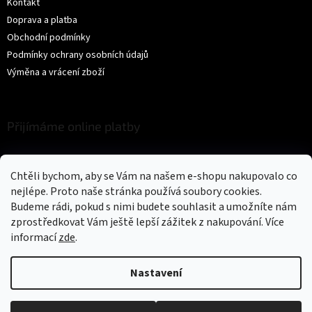
Kontakt
Doprava a platba
Obchodní podmínky
Podmínky ochrany osobních údajů
Výměna a vrácení zboží
Přijímáme online platby
Chtěli bychom, aby se Vám na našem e-shopu nakupovalo co
nejlépe. Proto naše stránka používá soubory cookies.
Budeme rádi, pokud s nimi budete souhlasit a umožníte nám
zprostředkovat Vám ještě lepší zážitek z nakupování.
Více
Vytvořil Shoptet
informací
zde
.
Copyright 2026
Trikíto
. Všechna práva vyhrazena.
Upravit nastavení
Nastavení
cookies