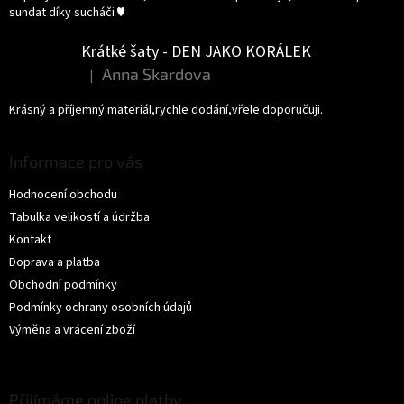
sundat díky sucháči ♥️
Krátké šaty - DEN JAKO KORÁLEK
Anna Skardova
|
Hodnocení produktu je 5 z 5 hvězdiček.
Krásný a příjemný materiál,rychle dodání,vřele doporučuji.
Informace pro vás
Hodnocení obchodu
Tabulka velikostí a údržba
Kontakt
Doprava a platba
Obchodní podmínky
Podmínky ochrany osobních údajů
Výměna a vrácení zboží
Přijímáme online platby