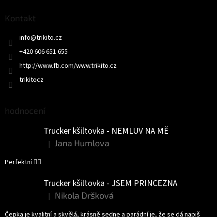
p
a
Kontakt
t
info
@
trikito.cz
í
+420 606 651 655
http://www.fb.com/www.trikito.cz
trikitocz
hodnocení
Trucker kšiltovka - NEMLUV NA MĚ
Jana Humlova
|
Hodnocení produktu je 5 z 5 hvězdiček.
Perfektní 👌🏻
Trucker kšiltovka - JSEM PRINCEZNA
Nikola Dršková
|
Hodnocení produktu je 5 z 5 hvězdiček.
Čepka je kvalitní a skvělá, krásně sedne a parádní je, že se dá napiš