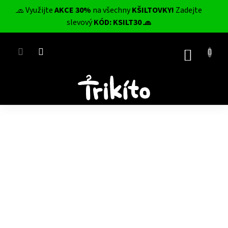
Přejít
🧢 Využijte
AKCE 30%
na všechny
KŠILTOVKY!
Zadejte
na
CZK
slevový
KÓD: KSILT30 🧢
obsah
NÁKUP
KOŠÍK