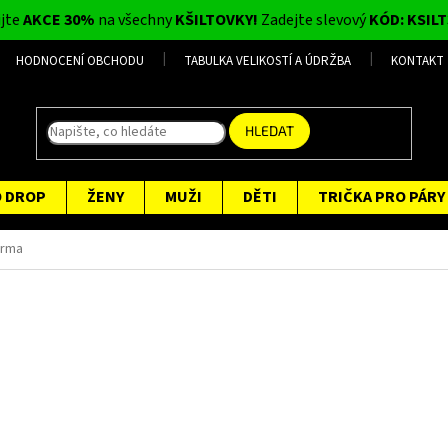
ijte
AKCE 30%
na všechny
KŠILTOVKY!
Zadejte slevový
KÓD: KSILT
HODNOCENÍ OBCHODU
TABULKA VELIKOSTÍ A ÚDRŽBA
KONTAKT
HLEDAT
O DROP
ŽENY
MUŽI
DĚTI
TRIČKA PRO PÁRY
arma