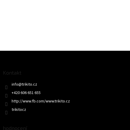
Z
á
p
a
Kontakt
t
info
@
trikito.cz
í
+420 606 651 655
http://www.fb.com/www.trikito.cz
trikitocz
hodnocení