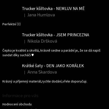
Trucker kšiltovka - NEMLUV NA MĚ
Jana Humlova
|
Hodnocení produktu je 5 z 5 hvězdiček.
Perfektní 👌🏻
Trucker kšiltovka - JSEM PRINCEZNA
Nikola Dršková
|
Hodnocení produktu je 5 z 5 hvězdiček.
Čepka je kvalitní a skvělá, krásně sedne a parádní je, že se dá napiš
sundat díky sucháči ♥️
Krátké šaty - DEN JAKO KORÁLEK
Anna Skardova
|
Hodnocení produktu je 5 z 5 hvězdiček.
Krásný a příjemný materiál,rychle dodání,vřele doporučuji.
Informace pro vás
Hodnocení obchodu