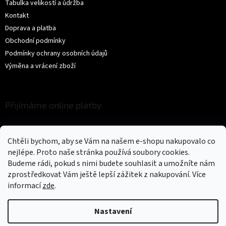
Tabulka velikostí a údržba
Kontakt
Doprava a platba
Obchodní podmínky
Podmínky ochrany osobních údajů
Výměna a vrácení zboží
Přijímáme online platby
Chtěli bychom, aby se Vám na našem e-shopu nakupovalo co
nejlépe. Proto naše stránka používá soubory cookies.
Budeme rádi, pokud s nimi budete souhlasit a umožníte nám
zprostředkovat Vám ještě lepší zážitek z nakupování.
Více
Vytvořil Shoptet
informací
zde
.
Copyright 2026
Trikíto
. Všechna práva vyhrazena.
Upravit nastavení
Nastavení
cookies