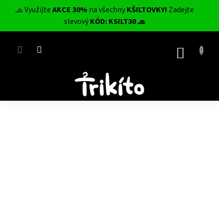
Přejít
🧢 Využijte
AKCE 30%
na všechny
KŠILTOVKY!
Zadejte
na
CZK
slevový
KÓD: KSILT30 🧢
obsah
NÁKUP
KOŠÍK