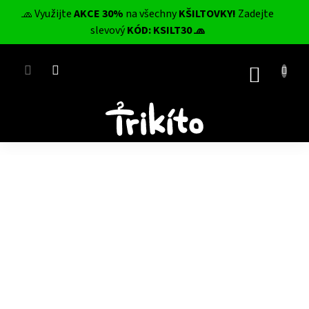
Přejít
🧢 Využijte
AKCE 30%
na všechny
KŠILTOVKY!
Zadejte
na
CZK
slevový
KÓD: KSILT30 🧢
obsah
NÁKUP
KOŠÍK