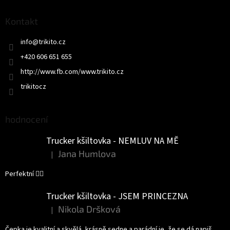
p
a
Kontakt
t
info
@
trikito.cz
í
+420 606 651 655
http://www.fb.com/www.trikito.cz
trikitocz
hodnocení
Trucker kšiltovka - NEMLUV NA MĚ
Jana Humlova
|
Hodnocení produktu je 5 z 5 hvězdiček.
Perfektní 👌🏻
Trucker kšiltovka - JSEM PRINCEZNA
Nikola Dršková
|
Hodnocení produktu je 5 z 5 hvězdiček.
Čepka je kvalitní a skvělá, krásně sedne a parádní je, že se dá napiš