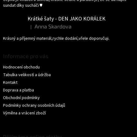
sundat díky sucháči ♥️
Krátké šaty - DEN JAKO KORÁLEK
Anna Skardova
|
Hodnocení produktu je 5 z 5 hvězdiček.
Krásný a příjemný materiál,rychle dodání,vřele doporučuji.
Informace pro vás
Hodnocení obchodu
Tabulka velikostí a údržba
Kontakt
Doprava a platba
Obchodní podmínky
Podmínky ochrany osobních údajů
Výměna a vrácení zboží
Přijímáme online platby