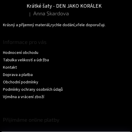
Krátké šaty - DEN JAKO KORÁLEK
Anna Skardova
|
Hodnocení produktu je 5 z 5 hvězdiček.
Krásný a příjemný materiál,rychle dodání,vřele doporučuji.
Informace pro vás
Hodnocení obchodu
Tabulka velikostí a údržba
Kontakt
Doprava a platba
Obchodní podmínky
Podmínky ochrany osobních údajů
Výměna a vrácení zboží
Přijímáme online platby