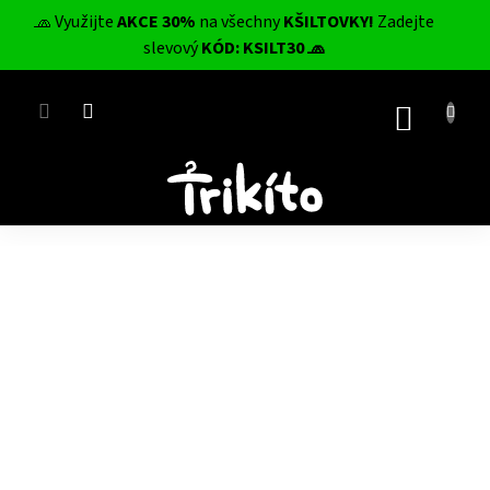
Přejít
🧢 Využijte
AKCE 30%
na všechny
KŠILTOVKY!
Zadejte
na
CZK
slevový
KÓD: KSILT30 🧢
obsah
NÁKUP
KOŠÍK