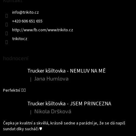
a
Kontakt
t
info
@
trikito.cz
í
+420 606 651 655
http://www.fb.com/www.trikito.cz
trikitocz
hodnocení
Trucker kšiltovka - NEMLUV NA MĚ
Jana Humlova
|
Hodnocení produktu je 5 z 5 hvězdiček.
Perfektní 👌🏻
Trucker kšiltovka - JSEM PRINCEZNA
Nikola Dršková
|
Hodnocení produktu je 5 z 5 hvězdiček.
Čepka je kvalitní a skvělá, krásně sedne a parádní je, že se dá napiš
sundat díky sucháči ♥️