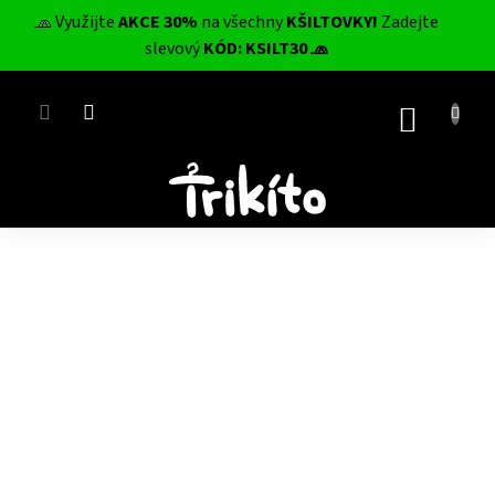
Přejít
🧢 Využijte
AKCE 30%
na všechny
KŠILTOVKY!
Zadejte
na
CZK
slevový
KÓD: KSILT30 🧢
obsah
NÁKUP
KOŠÍK