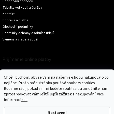
Hodnocení obchodu
Tabulka velikostí a údržba
Kontakt
Doprava a platba
Obchodní podmínky
Podmínky ochrany osobních údajů
Výměna a vrácení zboží
Přijímáme online platby
Chtěli bychom, aby se Vám na našem e-shopu nakupovalo co
nejlépe. Proto naše stránka používá soubory cookies.
Budeme rádi, pokud s nimi budete souhlasit a umožníte nám
zprostředkovat Vám ještě lepší zážitek z nakupování.
Více
Vytvořil Shoptet
informací
zde
.
Copyright 2026
Trikíto
. Všechna práva vyhrazena.
Upravit nastavení
Nastavení