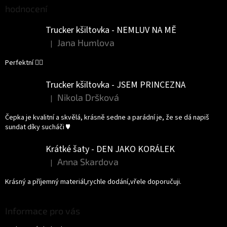
hodnocení
Trucker kšiltovka - NEMLUV NA MĚ
Jana Humlova
|
Hodnocení produktu je 5 z 5 hvězdiček.
Perfektní 👌🏻
Trucker kšiltovka - JSEM PRINCEZNA
Nikola Dršková
|
Hodnocení produktu je 5 z 5 hvězdiček.
Čepka je kvalitní a skvělá, krásně sedne a parádní je, že se dá napiš
sundat díky sucháči ♥️
Krátké šaty - DEN JAKO KORÁLEK
Anna Skardova
|
Hodnocení produktu je 5 z 5 hvězdiček.
Krásný a příjemný materiál,rychle dodání,vřele doporučuji.
Informace pro vás