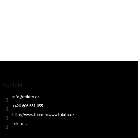
Z
á
p
a
Kontakt
t
info
@
trikito.cz
í
+420 606 651 655
http://www.fb.com/www.trikito.cz
trikitocz