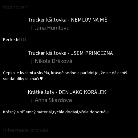
hodnocení
Trucker kšiltovka - NEMLUV NA MĚ
Jana Humlova
|
Hodnocení produktu je 5 z 5 hvězdiček.
Perfektní 👌🏻
Trucker kšiltovka - JSEM PRINCEZNA
Nikola Dršková
|
Hodnocení produktu je 5 z 5 hvězdiček.
Čepka je kvalitní a skvělá, krásně sedne a parádní je, že se dá napiš
sundat díky sucháči ♥️
Krátké šaty - DEN JAKO KORÁLEK
Anna Skardova
|
Hodnocení produktu je 5 z 5 hvězdiček.
Krásný a příjemný materiál,rychle dodání,vřele doporučuji.
Informace pro vás