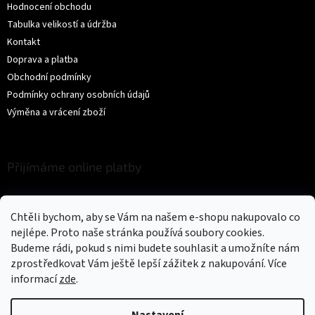
Hodnocení obchodu
Tabulka velikostí a údržba
Kontakt
Doprava a platba
Obchodní podmínky
Podmínky ochrany osobních údajů
Výměna a vrácení zboží
Přijímáme online platby
Chtěli bychom, aby se Vám na našem e-shopu nakupovalo co
nejlépe. Proto naše stránka používá soubory cookies.
Budeme rádi, pokud s nimi budete souhlasit a umožníte nám
zprostředkovat Vám ještě lepší zážitek z nakupování.
Více
Vytvořil Shoptet
informací
zde
.
Copyright 2026
Trikíto
. Všechna práva vyhrazena.
Upravit nastavení