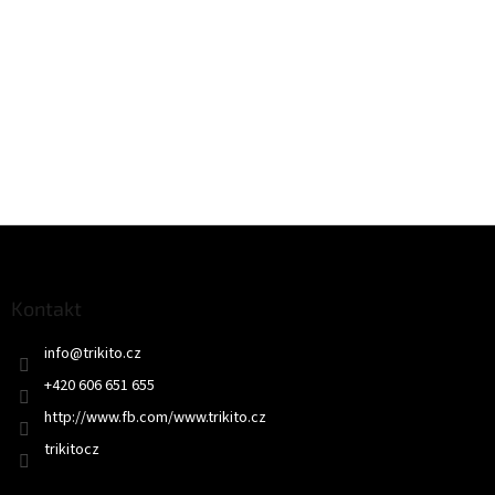
Z
á
p
a
Kontakt
t
info
@
trikito.cz
í
+420 606 651 655
http://www.fb.com/www.trikito.cz
trikitocz