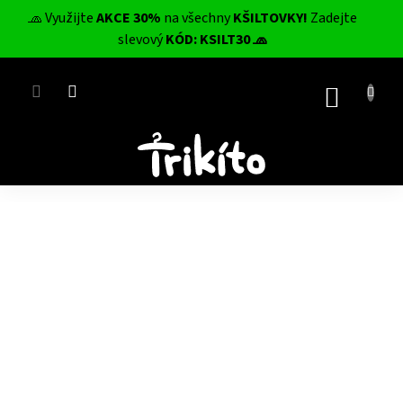
Přejít
🧢 Využijte
AKCE 30%
na všechny
KŠILTOVKY!
Zadejte
na
CZK
slevový
KÓD: KSILT30 🧢
obsah
NÁKUP
KOŠÍK