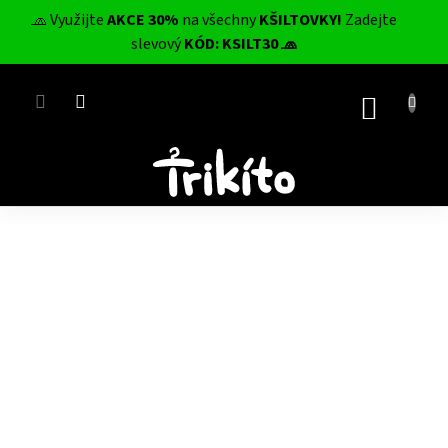
Přejít
🧢 Využijte
AKCE 30%
na všechny
KŠILTOVKY!
Zadejte
na
CZK
slevový
KÓD: KSILT30 🧢
obsah
NÁKUP
KOŠÍK