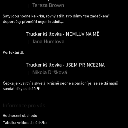
Tereza Brown
|
Hodnocení produktu je 5 z 5 hvězdiček.
Šaty jdou hodne ke krku, rovný střih. Pro dámy “se zadečkem”
doporučuji přeměřit nejen hrudník,...
Trucker kšiltovka - NEMLUV NA MĚ
Jana Humlova
|
Hodnocení produktu je 5 z 5 hvězdiček.
Perfektní 👌🏻
Trucker kšiltovka - JSEM PRINCEZNA
Nikola Dršková
|
Hodnocení produktu je 5 z 5 hvězdiček.
Čepka je kvalitní a skvělá, krásně sedne a parádní je, že se dá napiš
sundat díky sucháči ♥️
Informace pro vás
Hodnocení obchodu
Tabulka velikostí a údržba