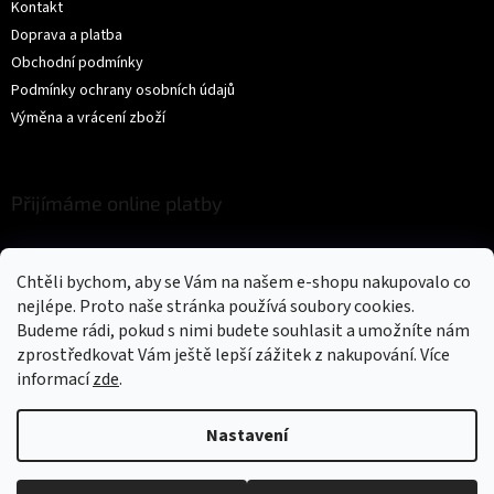
Kontakt
Doprava a platba
Obchodní podmínky
Podmínky ochrany osobních údajů
Výměna a vrácení zboží
Přijímáme online platby
Chtěli bychom, aby se Vám na našem e-shopu nakupovalo co
nejlépe. Proto naše stránka používá soubory cookies.
Budeme rádi, pokud s nimi budete souhlasit a umožníte nám
zprostředkovat Vám ještě lepší zážitek z nakupování.
Více
Vytvořil Shoptet
informací
zde
.
Copyright 2026
Trikíto
. Všechna práva vyhrazena.
Upravit nastavení
Nastavení
cookies