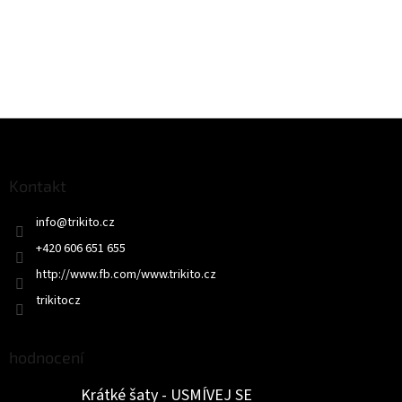
Z
á
p
a
Kontakt
t
info
@
trikito.cz
í
+420 606 651 655
http://www.fb.com/www.trikito.cz
trikitocz
hodnocení
Krátké šaty - USMÍVEJ SE