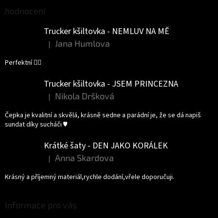
hodnocení
Trucker kšiltovka - NEMLUV NA MĚ
Jana Humlova
|
Hodnocení produktu je 5 z 5 hvězdiček.
Perfektní 👌🏻
Trucker kšiltovka - JSEM PRINCEZNA
Nikola Dršková
|
Hodnocení produktu je 5 z 5 hvězdiček.
Čepka je kvalitní a skvělá, krásně sedne a parádní je, že se dá napiš
sundat díky sucháči ♥️
Krátké šaty - DEN JAKO KORÁLEK
Anna Skardova
|
Hodnocení produktu je 5 z 5 hvězdiček.
Krásný a příjemný materiál,rychle dodání,vřele doporučuji.
Informace pro vás