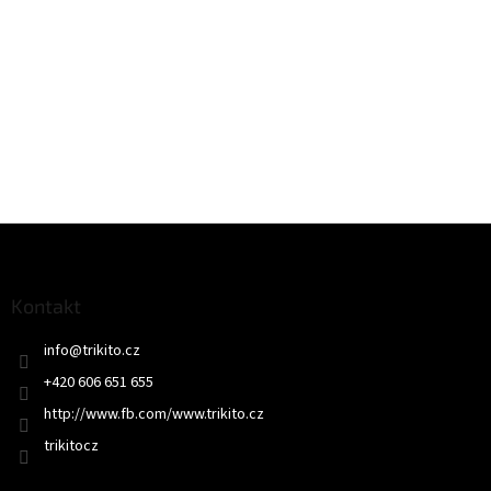
Z
á
p
a
Kontakt
t
info
@
trikito.cz
í
+420 606 651 655
http://www.fb.com/www.trikito.cz
trikitocz