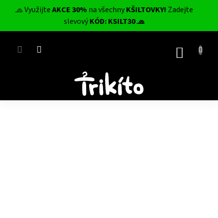
Přejít
🧢 Využijte
AKCE 30%
na všechny
KŠILTOVKY!
Zadejte
na
CZK
slevový
KÓD: KSILT30 🧢
obsah
NÁKUP
KOŠÍK