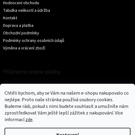
Hodnocení obchodu
Tabulka velikostí a údržba
Kontakt
Doprava a platba
Obchodní podmínky
Podmínky ochrany osobních údajů
Výměna a vrácení zboží
Přijímáme online platby
Chtěli bychom, aby se Vám na našem e-shopu nakupovalo co
nejlépe. Proto naše stránka používá soubory cookies.
Budeme rádi, pokud s nimi budete souhlasit a umožníte nám
zprostředkovat Vám ještě lepší zážitek z nakupování.
Více
Vytvořil Shoptet
informací
zde
.
Copyright 2026
Trikíto
. Všechna práva vyhrazena.
Upravit nastavení