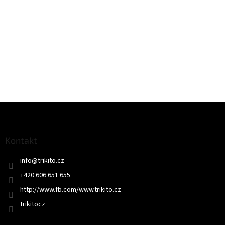
Z
á
p
a
Kontakt
t
info
@
trikito.cz
í
+420 606 651 655
http://www.fb.com/www.trikito.cz
trikitocz