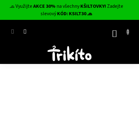
Přejít
🧢 Využijte
AKCE 30%
na všechny
KŠILTOVKY!
Zadejte
na
CZK
slevový
KÓD: KSILT30 🧢
obsah
NÁKUP
KOŠÍK