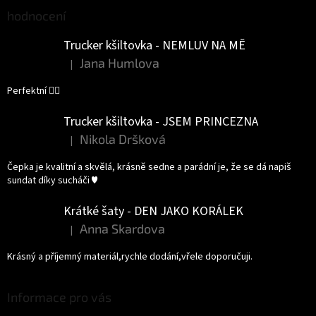
hodnocení
Trucker kšiltovka - NEMLUV NA MĚ
Jana Humlova
|
Hodnocení produktu je 5 z 5 hvězdiček.
Perfektní 👌🏻
Trucker kšiltovka - JSEM PRINCEZNA
Nikola Dršková
|
Hodnocení produktu je 5 z 5 hvězdiček.
Čepka je kvalitní a skvělá, krásně sedne a parádní je, že se dá napiš
sundat díky sucháči ♥️
Krátké šaty - DEN JAKO KORÁLEK
Anna Skardova
|
Hodnocení produktu je 5 z 5 hvězdiček.
Krásný a příjemný materiál,rychle dodání,vřele doporučuji.
Informace pro vás