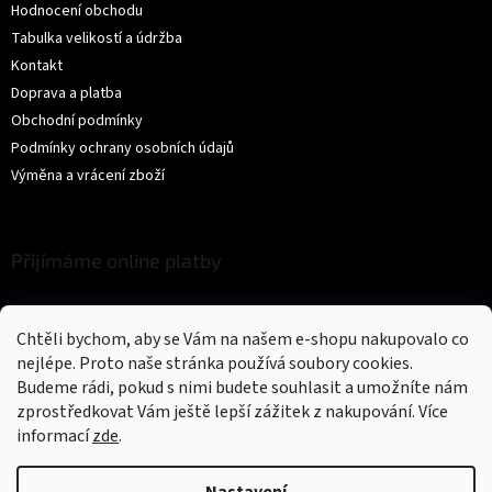
Hodnocení obchodu
Tabulka velikostí a údržba
Kontakt
Doprava a platba
Obchodní podmínky
Podmínky ochrany osobních údajů
Výměna a vrácení zboží
Přijímáme online platby
Chtěli bychom, aby se Vám na našem e-shopu nakupovalo co
nejlépe. Proto naše stránka používá soubory cookies.
Budeme rádi, pokud s nimi budete souhlasit a umožníte nám
zprostředkovat Vám ještě lepší zážitek z nakupování.
Více
Vytvořil Shoptet
informací
zde
.
Copyright 2026
Trikíto
. Všechna práva vyhrazena.
Upravit nastavení