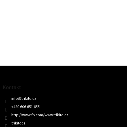
Z
á
p
a
Kontakt
t
info
@
trikito.cz
í
+420 606 651 655
http://www.fb.com/www.trikito.cz
trikitocz