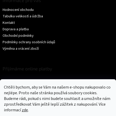
Informace pro vás
Hodnocení obchodu
Tabulka velikostí a údržba
Kontakt
Doprava a platba
Obchodní podmínky
Podmínky ochrany osobních údajů
Výměna a vrácení zboží
Přijímáme online platby
Chtěli bychom, aby se Vám na našem e-shopu nakupovalo co
nejlépe. Proto naše stránka používá soubory cookies.
Budeme rádi, pokud s nimi budete souhlasit a umožníte nám
zprostředkovat Vám ještě lepší zážitek z nakupování.
Více
Vytvořil Shoptet
informací
zde
.