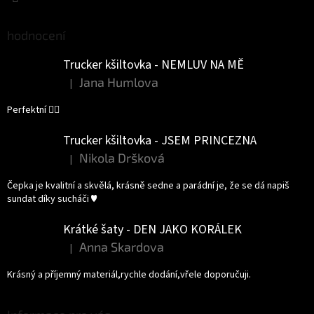
hodnocení
Trucker kšiltovka - NEMLUV NA MĚ
Jana Humlova
|
Hodnocení produktu je 5 z 5 hvězdiček.
Perfektní 👌🏻
Trucker kšiltovka - JSEM PRINCEZNA
Nikola Dršková
|
Hodnocení produktu je 5 z 5 hvězdiček.
Čepka je kvalitní a skvělá, krásně sedne a parádní je, že se dá napiš
sundat díky sucháči ♥️
Krátké šaty - DEN JAKO KORÁLEK
Anna Skardova
|
Hodnocení produktu je 5 z 5 hvězdiček.
Krásný a příjemný materiál,rychle dodání,vřele doporučuji.