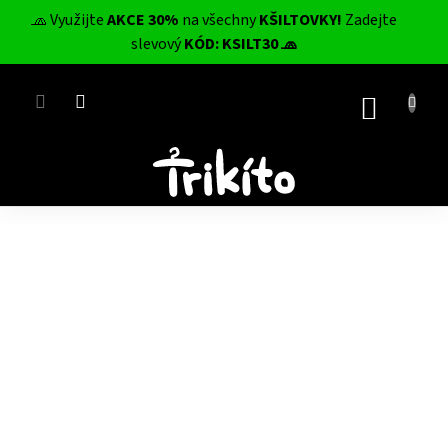
Přejít
🧢 Využijte
AKCE 30%
na všechny
KŠILTOVKY!
Zadejte
na
CZK
slevový
KÓD: KSILT30 🧢
obsah
NÁKUP
KOŠÍK