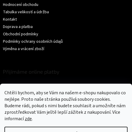
Hodnocení obchodu
Tabulka velikostí a údržba
Kontakt
Doprava a platba
Obchodní podmínky
Podmínky ochrany osobních údajů
Výměna a vrácení zboží
Přijímáme online platby
Chtěli bychom, aby se Vám na našem e-shopu nakupovalo co
nejlépe. Proto naše stránka používá soubory cookies.
Budeme rádi, pokud s nimi budete souhlasit a umožníte nám
zprostředkovat Vám ještě lepší zážitek z nakupování.
Více
Vytvořil Shoptet
informací
zde
.
Copyright 2026
Trikíto
. Všechna práva vyhrazena.
Upravit nastavení