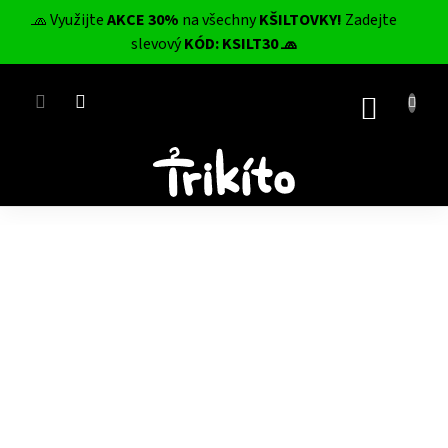
Přejít
🧢 Využijte
AKCE 30%
na všechny
KŠILTOVKY!
Zadejte
na
CZK
slevový
KÓD: KSILT30 🧢
obsah
NÁKUP
KOŠÍK