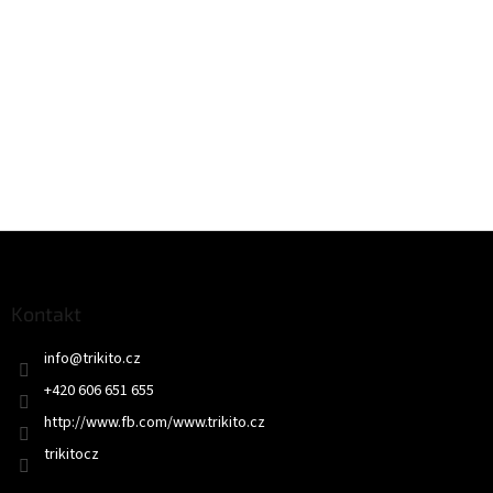
Z
á
p
a
Kontakt
t
info
@
trikito.cz
í
+420 606 651 655
http://www.fb.com/www.trikito.cz
trikitocz