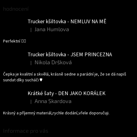
hodnocení
Trucker kšiltovka - NEMLUV NA MĚ
Jana Humlova
|
Hodnocení produktu je 5 z 5 hvězdiček.
Perfektní 👌🏻
Trucker kšiltovka - JSEM PRINCEZNA
Nikola Dršková
|
Hodnocení produktu je 5 z 5 hvězdiček.
Čepka je kvalitní a skvělá, krásně sedne a parádní je, že se dá napiš
sundat díky sucháči ♥️
Krátké šaty - DEN JAKO KORÁLEK
Anna Skardova
|
Hodnocení produktu je 5 z 5 hvězdiček.
Krásný a příjemný materiál,rychle dodání,vřele doporučuji.
Informace pro vás