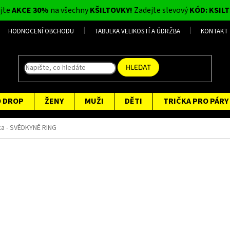
ijte
AKCE 30%
na všechny
KŠILTOVKY!
Zadejte slevový
KÓD: KSILT
HODNOCENÍ OBCHODU
TABULKA VELIKOSTÍ A ÚDRŽBA
KONTAKT
HLEDAT
O DROP
ŽENY
MUŽI
DĚTI
TRIČKA PRO PÁRY
ka - SVĚDKYNĚ RING