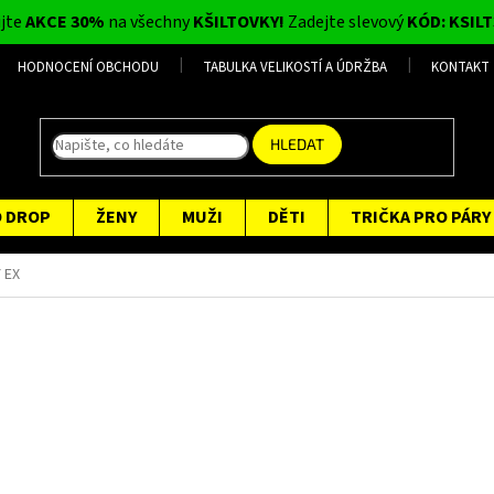
ijte
AKCE 30%
na všechny
KŠILTOVKY!
Zadejte slevový
KÓD: KSILT
HODNOCENÍ OBCHODU
TABULKA VELIKOSTÍ A ÚDRŽBA
KONTAKT
HLEDAT
O DROP
ŽENY
MUŽI
DĚTI
TRIČKA PRO PÁRY
 EX