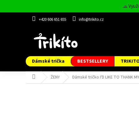
Přejít
🧢 Využ
na
obsah
+420 606 651 655
info@trikito.cz
Dámské trička
BESTSELLERY
TRIKIT
Domů
ŽENY
Dámské tričko I'D LIKE TO THANK MY