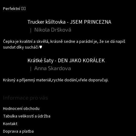
Perfektní 👌🏻
Trucker kšiltovka - JSEM PRINCEZNA
Nikola Dršková
|
Hodnocení produktu je 5 z 5 hvězdiček.
Čepka je kvalitní a skvělá, krásně sedne a parádní je, že se dá napiš
sundat díky sucháči ♥️
Krátké šaty - DEN JAKO KORÁLEK
Anna Skardova
|
Hodnocení produktu je 5 z 5 hvězdiček.
Krásný a příjemný materiál,rychle dodání,vřele doporučuji.
Informace pro vás
Hodnocení obchodu
Tabulka velikostí a údržba
Kontakt
Doprava a platba