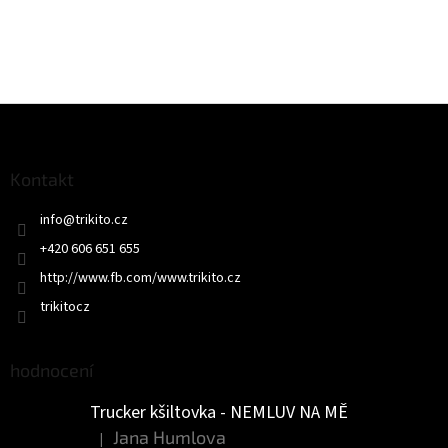
Z
á
p
a
Kontakt
t
info
@
trikito.cz
í
+420 606 651 655
http://www.fb.com/www.trikito.cz
trikitocz
hodnocení
Trucker kšiltovka - NEMLUV NA MĚ
Jana Humlova
|
Hodnocení produktu je 5 z 5 hvězdiček.