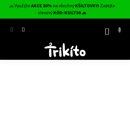
Přejít
🧢 Využijte
AKCE 30%
na všechny
KŠILTOVKY!
Zadejte
na
CZK
slevový
KÓD: KSILT30 🧢
obsah
NÁKUP
KOŠÍK