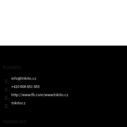
Z
á
p
a
Kontakt
t
info
@
trikito.cz
í
+420 606 651 655
http://www.fb.com/www.trikito.cz
trikitocz
hodnocení