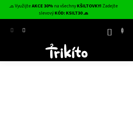
Přejít
🧢 Využijte
AKCE 30%
na všechny
KŠILTOVKY!
Zadejte
na
CZK
slevový
KÓD: KSILT30 🧢
obsah
NÁKUP
KOŠÍK