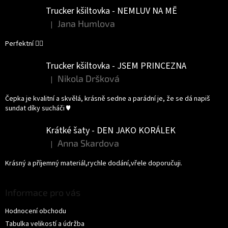
Trucker kšiltovka - NEMLUV NA MĚ
Jana Humlova
|
Hodnocení produktu je 5 z 5 hvězdiček.
Perfektní 👌🏻
Trucker kšiltovka - JSEM PRINCEZNA
Nikola Dršková
|
Hodnocení produktu je 5 z 5 hvězdiček.
Čepka je kvalitní a skvělá, krásně sedne a parádní je, že se dá napiš
sundat díky sucháči ♥️
Krátké šaty - DEN JAKO KORÁLEK
Anna Skardova
|
Hodnocení produktu je 5 z 5 hvězdiček.
Krásný a příjemný materiál,rychle dodání,vřele doporučuji.
Informace pro vás
Hodnocení obchodu
Tabulka velikostí a údržba