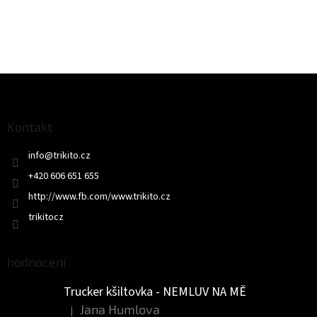
Z
á
p
a
Kontakt
t
info
@
trikito.cz
í
+420 606 651 655
http://www.fb.com/www.trikito.cz
trikitocz
hodnocení
Trucker kšiltovka - NEMLUV NA MĚ
Jana Humlova
|
Hodnocení produktu je 5 z 5 hvězdiček.