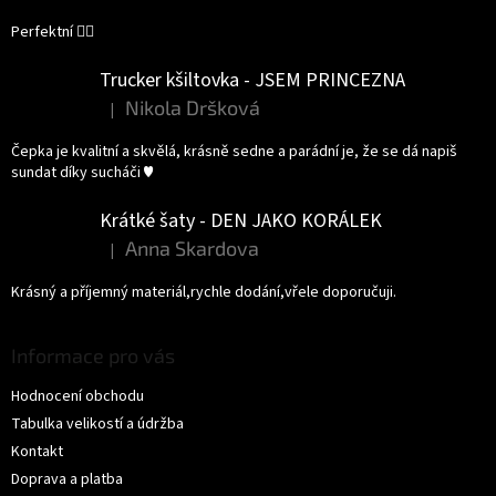
Perfektní 👌🏻
Trucker kšiltovka - JSEM PRINCEZNA
Nikola Dršková
|
Hodnocení produktu je 5 z 5 hvězdiček.
Čepka je kvalitní a skvělá, krásně sedne a parádní je, že se dá napiš
sundat díky sucháči ♥️
Krátké šaty - DEN JAKO KORÁLEK
Anna Skardova
|
Hodnocení produktu je 5 z 5 hvězdiček.
Krásný a příjemný materiál,rychle dodání,vřele doporučuji.
Informace pro vás
Hodnocení obchodu
Tabulka velikostí a údržba
Kontakt
Doprava a platba