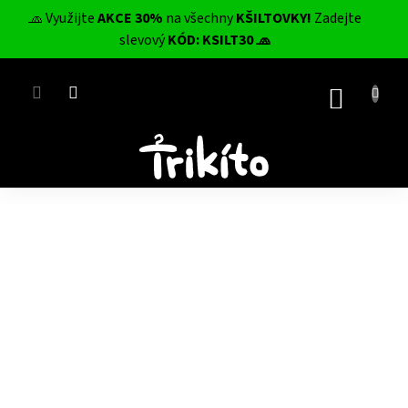
Přejít
🧢 Využijte
AKCE 30%
na všechny
KŠILTOVKY!
Zadejte
na
CZK
slevový
KÓD: KSILT30 🧢
obsah
NÁKUP
KOŠÍK