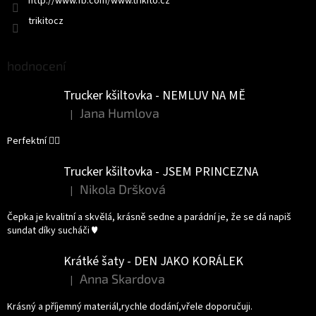
http://www.fb.com/www.trikito.cz
trikitocz
hodnocení
Trucker kšiltovka - NEMLUV NA MĚ
Jana Humlova
|
Hodnocení produktu je 5 z 5 hvězdiček.
Perfektní 👌🏻
Trucker kšiltovka - JSEM PRINCEZNA
Nikola Dršková
|
Hodnocení produktu je 5 z 5 hvězdiček.
Čepka je kvalitní a skvělá, krásně sedne a parádní je, že se dá napiš
sundat díky sucháči ♥️
Krátké šaty - DEN JAKO KORÁLEK
Anna Skardova
|
Hodnocení produktu je 5 z 5 hvězdiček.
Krásný a příjemný materiál,rychle dodání,vřele doporučuji.