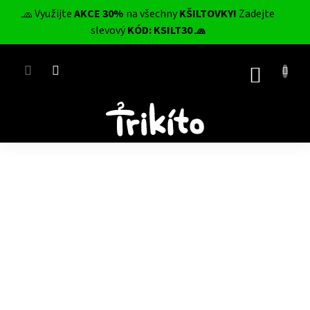
Přejít
🧢 Využijte
AKCE 30%
na všechny
KŠILTOVKY!
Zadejte
na
CZK
slevový
KÓD: KSILT30 🧢
obsah
NÁKUP
KOŠÍK